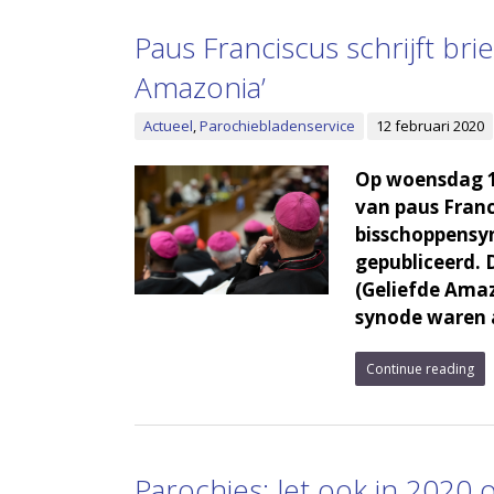
Paus Franciscus schrijft br
Amazonia’
Actueel
,
Parochiebladenservice
12 februari 2020
Op woensdag 12
van paus Franc
bisschoppensy
gepubliceerd. 
(Geliefde Amaz
synode waren 
Continue reading
Parochies: let ook in 202