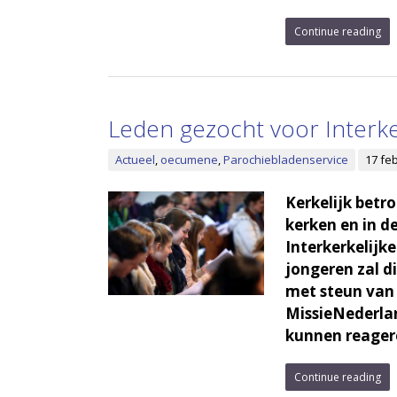
Continue reading
Leden gezocht voor Interke
Actueel
,
oecumene
,
Parochiebladenservice
17 fe
Kerkelijk betr
kerken en in d
Interkerkelijk
jongeren zal d
met steun van
MissieNederlan
kunnen reager
Continue reading