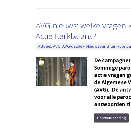
AVG-nieuws: welke vragen k
Actie Kerkbalans?
Actueel
,
AVG
,
AVG-datalek
,
Nieuwsberichten voor pa
De campagnetij
Sommige paroc
actie vragen g
de Algemene V
(AVG). De antw
voor alle paro
antwoorden zi
Continue reading