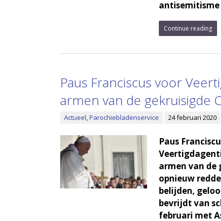
antisemitisme 
Continue reading
Paus Franciscus voor Veerti
armen van de gekruisigde C
Actueel
,
Parochiebladenservice
24 februari 2020
Paus Franciscus
Veertigdagenti
armen van de g
opnieuw redde
belijden, geloo
bevrijdt van s
februari met 