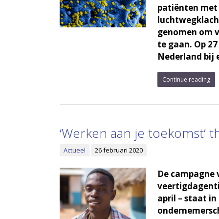
patiënten met 
luchtwegklach
genomen om ver
te gaan. Op 27 
Nederland bij 
Continue reading
‘Werken aan je toekomst’ t
Actueel
26 februari 2020
De campagne va
veertigdagenti
april – staat 
ondernemersch