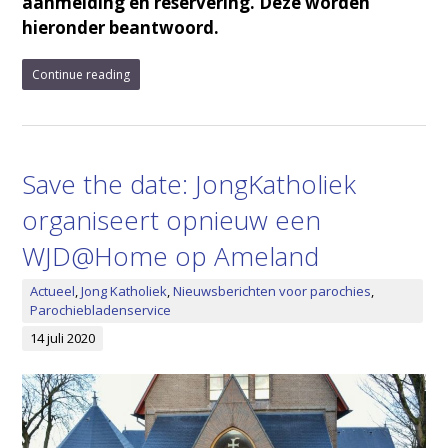
aanmelding en reservering. Deze worden
hieronder beantwoord.
Continue reading
Save the date: JongKatholiek
organiseert opnieuw een
WJD@Home op Ameland
Actueel
,
Jong Katholiek
,
Nieuwsberichten voor parochies
,
Parochiebladenservice
14 juli 2020