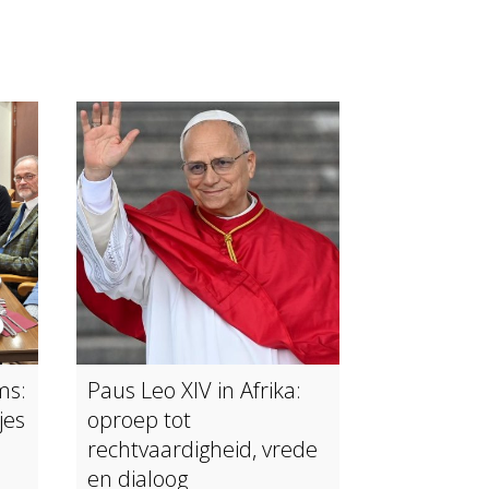
ms:
Paus Leo XIV in Afrika:
jes
oproep tot
rechtvaardigheid, vrede
en dialoog