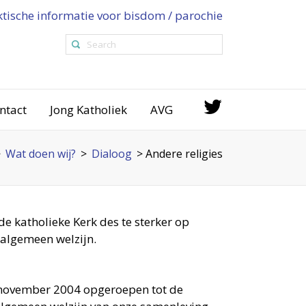
ktische informatie voor bisdom / parochie
ntact
Jong Katholiek
AVG
>
Wat doen wij?
>
Dialoog
>
Andere religies
de katholieke Kerk des te sterker op
 algemeen welzijn.
 november 2004 opgeroepen tot de