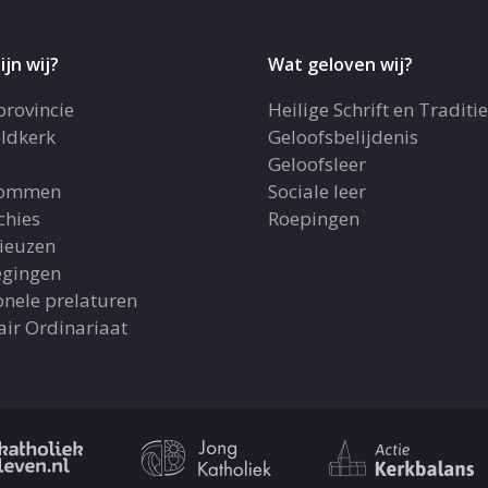
ijn wij?
Wat geloven wij?
provincie
Heilige Schrift en Traditie
ldkerk
Geloofsbelijdenis
Geloofsleer
dommen
Sociale leer
chies
Roepingen
gieuzen
gingen
onele prelaturen
air Ordinariaat