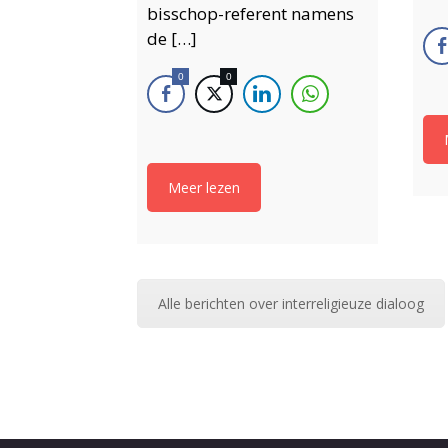
bisschop-referent namens
de […]
0
0
Meer lezen
Alle berichten over interreligieuze dialoog