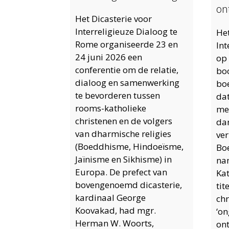
on
Het Dicasterie voor
Interreligieuze Dialoog te
Het
Rome organiseerde 23 en
Int
24 juni 2026 een
op
conferentie om de relatie,
bo
dialoog en samenwerking
bo
te bevorderen tussen
da
rooms-katholieke
me
christenen en de volgers
da
van dharmische religies
ver
(Boeddhisme, Hindoeïsme,
Bo
Jaïnisme en Sikhisme) in
na
Europa. De prefect van
Kat
bovengenoemd dicasterie,
tit
kardinaal George
chr
Koovakad, had mgr.
‘o
Herman W. Woorts,
on