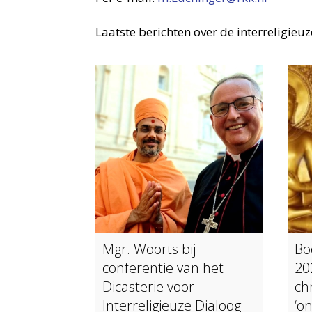
Laatste berichten over de interreligieu
Mgr. Woorts bij
Bo
conferentie van het
20
Dicasterie voor
ch
Interreligieuze Dialoog
‘o