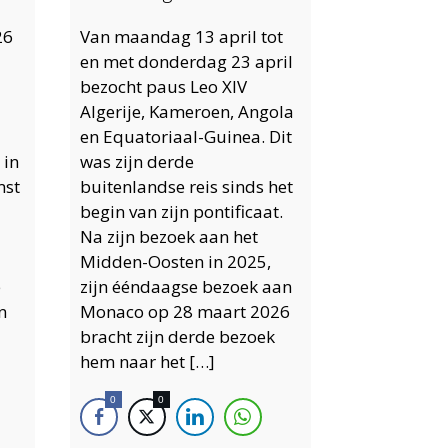
26
Van maandag 13 april tot
en met donderdag 23 april
bezocht paus Leo XIV
Algerije, Kameroen, Angola
en Equatoriaal-Guinea. Dit
 in
was zijn derde
mst
buitenlandse reis sinds het
begin van zijn pontificaat.
Na zijn bezoek aan het
Midden-Oosten in 2025,
e
zijn ééndaagse bezoek aan
n
Monaco op 28 maart 2026
bracht zijn derde bezoek
hem naar het […]
0
0