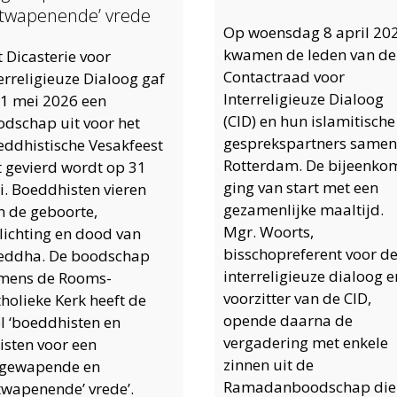
twapenende’ vrede
Op woensdag 8 april 20
kwamen de leden van de
 Dicasterie voor
Contactraad voor
erreligieuze Dialoog gaf
Interreligieuze Dialoog
 1 mei 2026 een
(CID) en hun islamitische
odschap uit voor het
gesprekspartners samen
eddhistische Vesakfeest
Rotterdam. De bijeenko
t gevierd wordt op 31
ging van start met een
i. Boeddhisten vieren
gezamenlijke maaltijd.
n de geboorte,
Mgr. Woorts,
lichting en dood van
bisschopreferent voor d
eddha. De boodschap
interreligieuze dialoog e
mens de Rooms-
voorzitter van de CID,
holieke Kerk heeft de
opende daarna de
el ‘boeddhisten en
vergadering met enkele
isten voor een
zinnen uit de
ngewapende en
Ramadanboodschap die
twapenende’ vrede’.