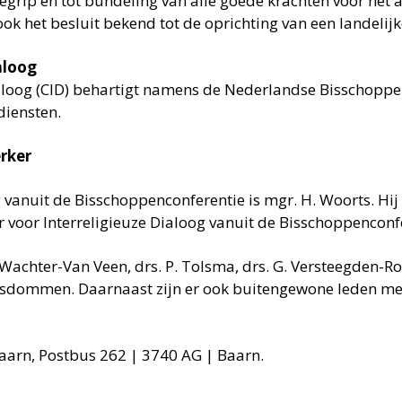
 begrip en tot bundeling van alle goede krachten voor he
k het besluit bekend tot de oprichting van een landelijk
aloog
aloog (CID) behartigt namens de Nederlandse Bisschoppen
diensten.
rker
 vanuit de Bisschoppenconferentie is mgr. H. Woorts. Hij i
oor Interreligieuze Dialoog vanuit de Bisschoppenconfere
. Wachter-Van Veen, drs. P. Tolsma, drs. G. Versteegden-Ro
bisdommen. Daarnaast zijn er ook buitengewone leden me
Baarn, Postbus 262 | 3740 AG | Baarn.