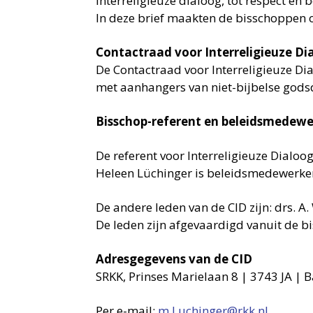
interreligieuze dialoog, tot respect en
In deze brief maakten de bisschoppen oo
Contactraad voor Interreligieuze Di
De Contactraad voor Interreligieuze Di
met aanhangers van niet-bijbelse gods
Bisschop-referent en beleidsmedewe
De referent voor Interreligieuze Dialoog
Heleen Lüchinger is beleidsmedewerker v
De andere leden van de CID zijn: drs. A
De leden zijn afgevaardigd vanuit de 
Adresgegevens van de CID
SRKK, Prinses Marielaan 8 | 3743 JA | 
Per e-mail:
m.Luchinger@rkk.nl