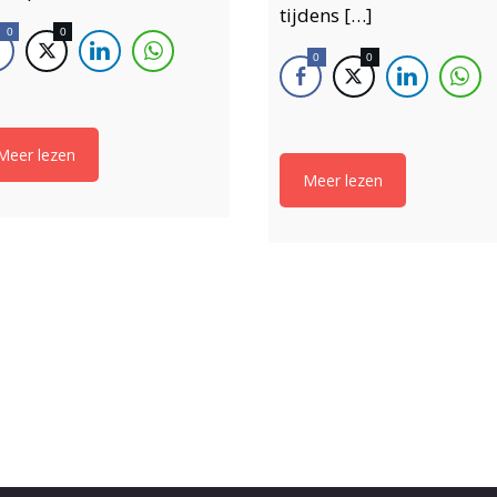
tijdens […]
0
0
0
0
Meer lezen
Meer lezen