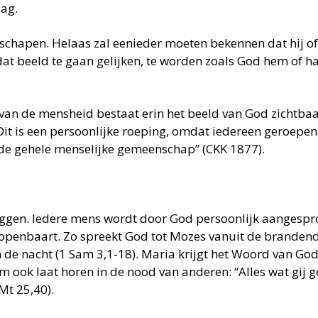
dag.
chapen. Helaas zal eenieder moeten bekennen dat hij of zi
t beeld te gaan gelijken, te worden zoals God hem of ha
g van de mensheid bestaat erin het beeld van God zichtba
t is een persoonlijke roeping, omdat iedereen geroepen 
 de gehele menselijke gemeenschap” (CKK 1877).
eggen. Iedere mens wordt door God persoonlijk aangespro
penbaart. Zo spreekt God tot Mozes vanuit de brandende
e nacht (1 Sam 3,1-18). Maria krijgt het Woord van God 
tem ook laat horen in de nood van anderen: “Alles wat gij
Mt 25,40).