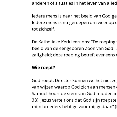
anderen of situaties in het leven van alle
Iedere mens is naar het beeld van God ges
Iedere mens is nu geroepen om weer op da
tot zichzelf.
De Katholieke Kerk leert ons: “De roepin
beeld van de ééngeboren Zoon van God. Di
zaligheid; deze roeping betreft eveneens
Wie roept?
God roept. Directer kunnen we het niet z
van wijzen waarop God zich aan mensen o
Samuël hoort de stem van God midden in d
38). Jezus vertelt ons dat God zijn roeps
mijn broeders hebt ge voor mij gedaan” (