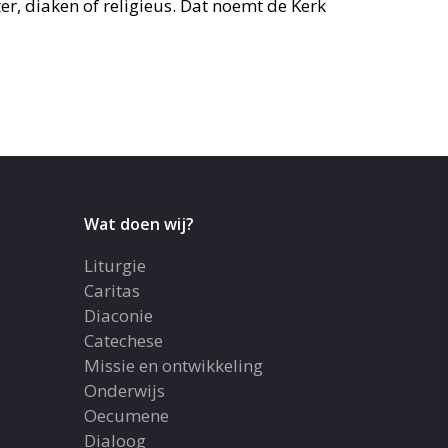
er, diaken of religieus. Dat noemt de Kerk
Wat doen wij?
Liturgie
Caritas
Diaconie
Catechese
Missie en ontwikkeling
Onderwijs
Oecumene
Dialoog