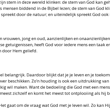
jn stem in deze wereld klinken: de stem van God kan geh
als mensen biddend in de Bijbel lezen; de stem van God k
spreekt door de natuur; en uiteindelijk spreekt God ook i
vrouwen, jong en oud, aanzienlijken en onaanzienlijken.
else getuigenissen, heeft God voor iedere mens een taak e
n door Hem geliefd.
el belangrijk. Daardoor blijkt dat je je leven en je toekom
er beschikken. Zo’n houding is ook een uitdrukking van 
ig wil maken. Want de bedoeling die God met een mens he
meest zichzelf en komt het meest tot ontplooiing als hij 
Het gaat om de vraag wat God met je leven wil. Zo kan Hij 