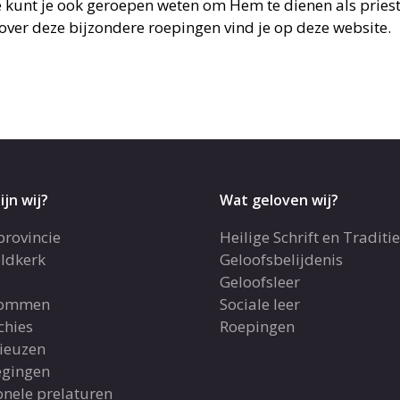
e kunt je ook geroepen weten om Hem te dienen als priest
over deze bijzondere roepingen vind je op deze website.
ijn wij?
Wat geloven wij?
provincie
Heilige Schrift en Traditie
ldkerk
Geloofsbelijdenis
Geloofsleer
dommen
Sociale leer
chies
Roepingen
gieuzen
gingen
onele prelaturen