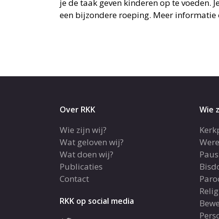
je de taak geven kinderen op te voeden. J
een bijzondere roeping. Meer informatie 
Over RKK
Wie z
Wie zijn wij?
Kerk
Wat geloven wij?
Were
Wat doen wij?
Paus
Publicaties
Bis
Contact
Paro
Reli
RKK op social media
Bewe
Pers