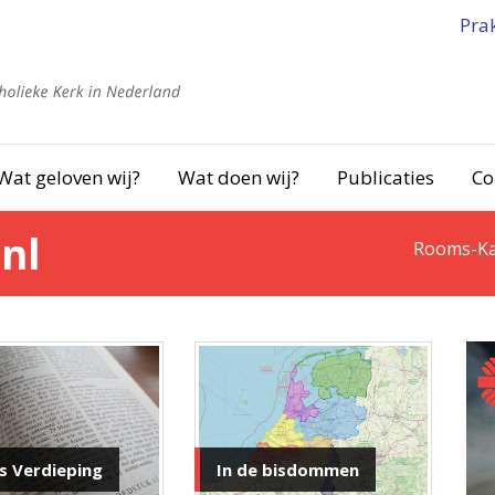
Pra
Wat geloven wij?
Wat doen wij?
Publicaties
Co
nl
Rooms-Ka
In de bisdommen
s Verdieping