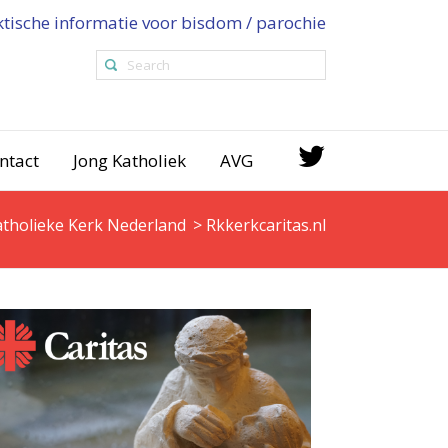
ktische informatie voor bisdom / parochie
ntact
Jong Katholiek
AVG
tholieke Kerk Nederland
>
Rkkerkcaritas.nl