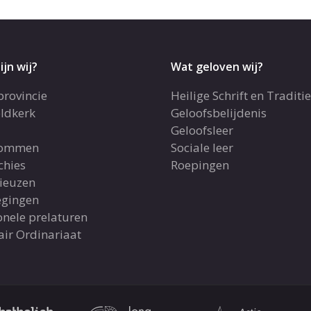
ijn wij?
Wat geloven wij?
provincie
Heilige Schrift en Traditie
ldkerk
Geloofsbelijdenis
Geloofsleer
dommen
Sociale leer
chies
Roepingen
gieuzen
gingen
onele prelaturen
air Ordinariaat