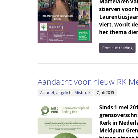
Martelaren va
stierven voor 
Laurentiusjaar
viert, wordt 
het thema die
Continue reading
Aandacht voor nieuw RK M
Actueel
,
Uitgelicht: Misbruik
7 juli 2015
Sinds 1 mei 2
grensoverschr
Kerk in Neder
Meldpunt Gren