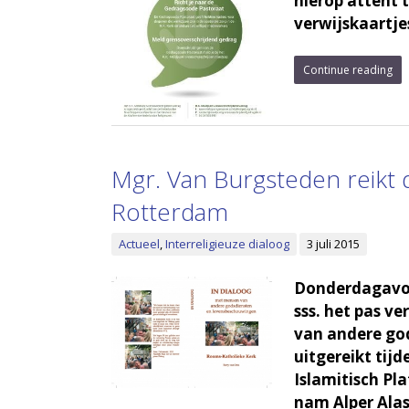
hierop attent 
verwijskaartj
Continue reading
Mgr. Van Burgsteden reikt di
Rotterdam
Actueel
,
Interreligieuze dialoog
3 juli 2015
Donderdagavond
sss. het pas v
van andere go
uitgereikt tij
Islamitisch P
nam Alper Alas