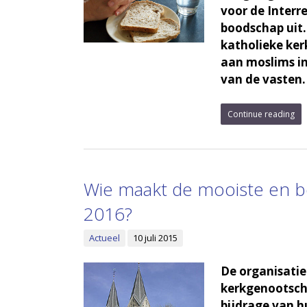
voor de Interr
boodschap uit
katholieke ker
aan moslims in
van de vasten.
Continue reading
Wie maakt de mooiste en be
2016?
Actueel
10 juli 2015
De organisatie
kerkgenootsch
bijdrage van hu