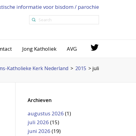
ktische informatie voor bisdom / parochie
ntact
Jong Katholiek
AVG
s-Katholieke Kerk Nederland
>
2015
>
juli
Archieven
augustus 2026
(1)
juli 2026
(15)
juni 2026
(19)