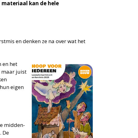
 materiaal kan de hele
rstmis en denken ze na over wat het
 en het
 maar juist
ken
 hun eigen
 de midden-
. De