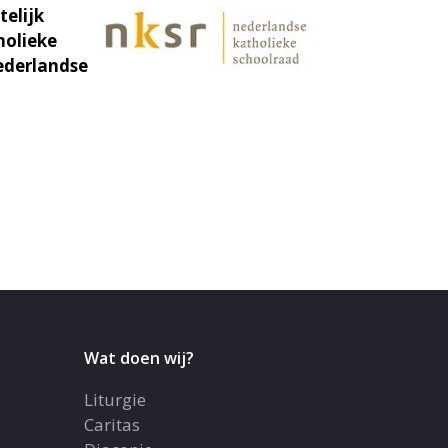
telijk
holieke
ederlandse
Wat doen wij?
Liturgie
Caritas