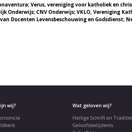
naventura; Verus, vereniging voor katholiek en chris
elijk Onderwijs; CNV Onderwijs; VKLO, Vereniging Kat
g van Docenten Levensbeschouwing en Godsdienst; N
ijn wij?
Wat geloven wij?
provincie
Heilige Schrift en Traditie
ldkerk
Geloofsbelijdenis