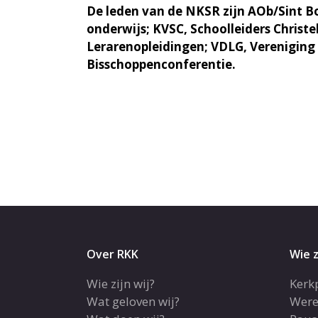
De leden van de NKSR zijn AOb/Sint Bo
onderwijs; KVSC, Schoolleiders Christ
Lerarenopleidingen; VDLG, Verenigin
Bisschoppenconferentie.
Over RKK
Wie z
Wie zijn wij?
Kerk
Wat geloven wij?
Were