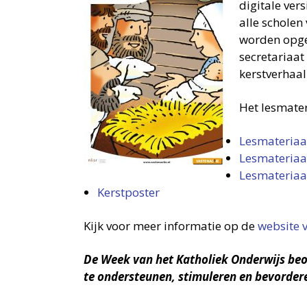
digitale ver
alle scholen
worden opge
secretariaat
kerstverhaal
Het lesmater
Lesmateria
Lesmateria
Lesmateria
Kerstposter
Kijk voor meer informatie op de
website 
De Week van het Katholiek Onderwijs beoo
te ondersteunen, stimuleren en bevorder