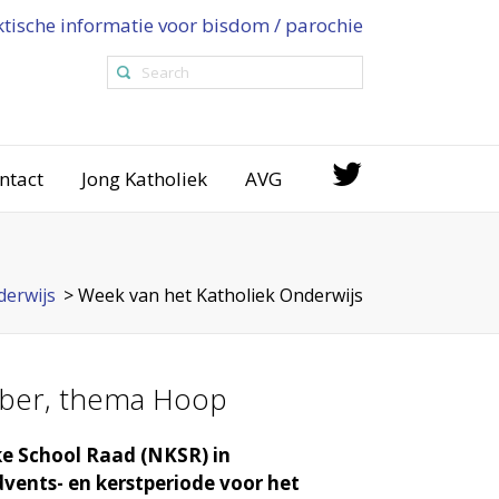
ktische informatie voor bisdom / parochie
ntact
Jong Katholiek
AVG
erwijs
>
Week van het Katholiek Onderwijs
mber, thema Hoop
ke School Raad (NKSR) in
vents- en kerstperiode voor het