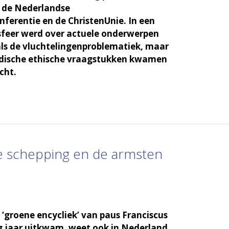
n de Nederlandse
ferentie en de ChristenUnie. In een
sfeer werd over actuele onderwerpen
ls de vluchtelingenproblematiek, maar
dische ethische vraagstukken kwamen
cht.
de schepping en de armsten
e ‘groene encycliek’ van paus Franciscus
rig jaar uitkwam, weet ook in Nederland