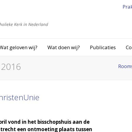
Pra
Wat geloven wij?
Wat doen wij?
Publicaties
Co
l 2016
Rooms
ristenUnie
il vond in het bisschopshuis aan de
trecht een ontmoeting plaats tussen