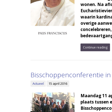
wonen. Na afl
Eucharistievie
waarin kardina
overige aanwe
concelebreren,
bedevaartgange
Continue reading
Bisschoppenconferentie in
Actueel
15 april 2016
Maandag 11 ap
plaats tussen 
Bisschoppencon