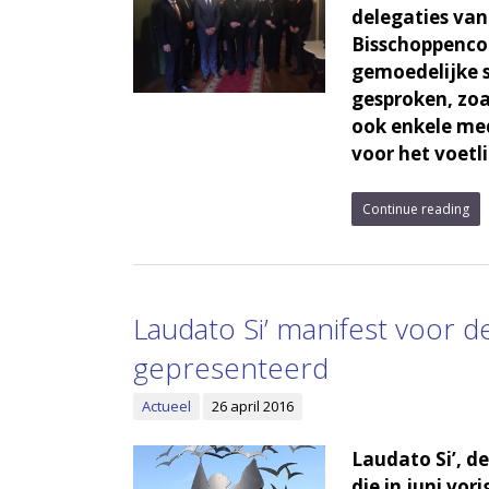
delegaties va
Bisschoppencon
gemoedelijke 
gesproken, zoa
ook enkele me
voor het voetli
Continue reading
Laudato Si’ manifest voor 
gepresenteerd
Actueel
26 april 2016
Laudato Si’, d
die in juni vo