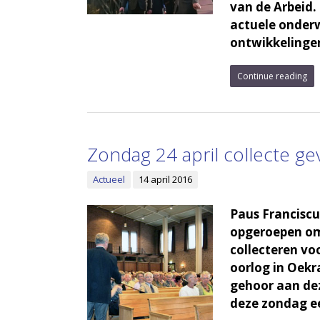
van de Arbeid.
actuele onderw
ontwikkelingen
Continue reading
Zondag 24 april collecte g
Actueel
14 april 2016
Paus Franciscu
opgeroepen om
collecteren vo
oorlog in Oek
gehoor aan dez
deze zondag ee