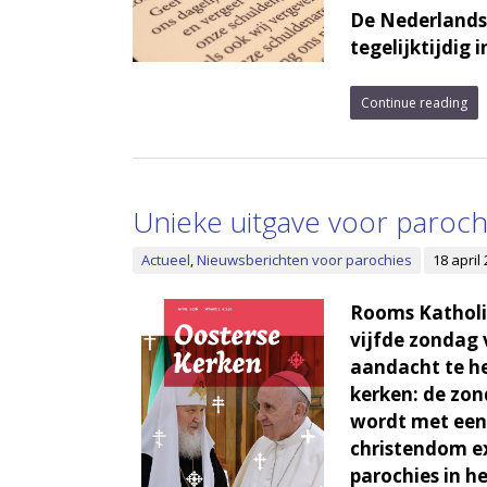
De Nederlandse
tegelijktijdig 
Continue reading
Unieke uitgave voor paroc
Actueel
,
Nieuwsberichten voor parochies
18 april
Rooms Katholie
vijfde zondag 
aandacht te he
kerken: de zon
wordt met een
christendom ex
parochies in h