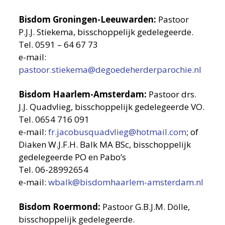
Bisdom Groningen-Leeuwarden:
Pastoor
P.J.J. Stiekema, bisschoppelijk gedelegeerde.
Tel. 0591 – 64 67 73
e-mail:
pastoor.stiekema@degoedeherderparochie.nl
Bisdom Haarlem-Amsterdam:
Pastoor drs.
J.J. Quadvlieg, bisschoppelijk gedelegeerde VO.
Tel. 0654 716 091
e-mail:
fr.jacobusquadvlieg@hotmail.com
; of
Diaken W.J.F.H. Balk MA BSc, bisschoppelijk
gedelegeerde PO en Pabo’s
Tel. 06-28992654
e-mail:
wbalk@bisdomhaarlem-amsterdam.nl
Bisdom Roermond:
Pastoor G.B.J.M. Dölle,
bisschoppelijk gedelegeerde.