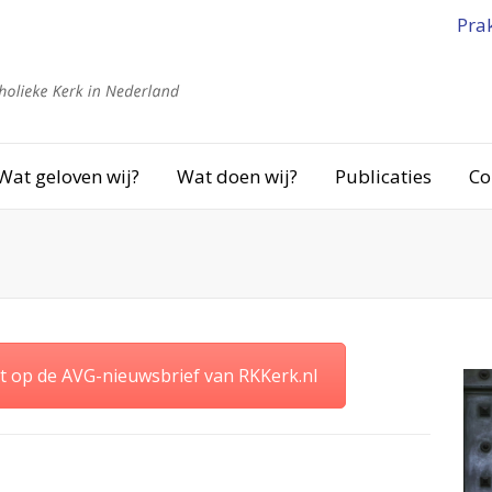
Pra
Wat geloven wij?
Wat doen wij?
Publicaties
Co
op de AVG-nieuwsbrief van RKKerk.nl