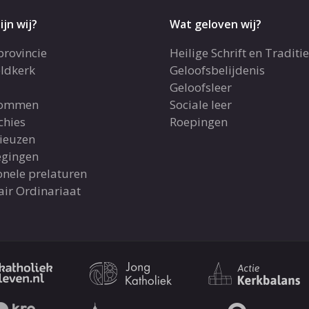
ijn wij?
Wat geloven wij?
provincie
Heilige Schrift en Traditie
ldkerk
Geloofsbelijdenis
Geloofsleer
dommen
Sociale leer
chies
Roepingen
gieuzen
gingen
onele prelaturen
air Ordinariaat