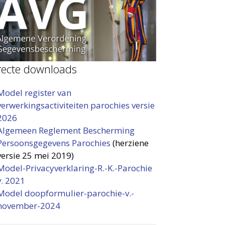
recte downloads
Model register van
verwerkingsactiviteiten parochies versie
2026
Algemeen Reglement Bescherming
Persoonsgegevens Parochies
(herziene
versie 25 mei 2019)
Model-Privacyverklaring-R.-K.-Parochie
v. 2021
Model doopformulier-parochie-v.-
november-2024