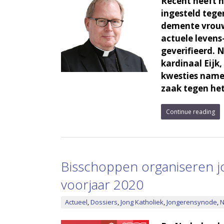
Recent heeft h
ingesteld tege
demente vrouw
actuele levens
geverifieerd. N
kardinaal Eijk
kwesties name
zaak tegen het 
Continue reading
Bisschoppen organiseren 
voorjaar 2020
Actueel
,
Dossiers
,
Jong Katholiek
,
Jongerensynode
,
N