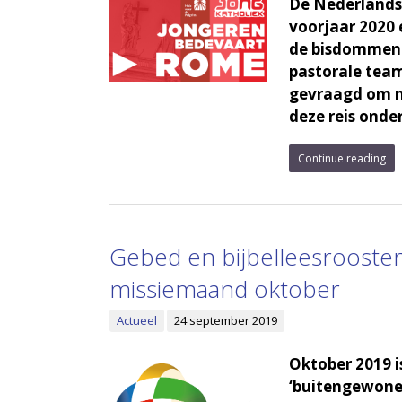
De Nederlandse
voorjaar 2020
de bisdommen i
pastorale tea
gevraagd om n
deze reis onde
Continue reading
Gebed en bijbelleesrooster
missiemaand oktober
Actueel
24 september 2019
Oktober 2019 i
‘buitengewone