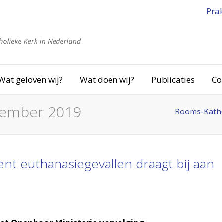
Pra
Wat geloven wij?
Wat doen wij?
Publicaties
Co
tember 2019
Rooms-Katho
cent euthanasiegevallen draagt bij aan