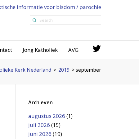
ktische informatie voor bisdom / parochie
ntact
Jong Katholiek
AVG
lieke Kerk Nederland
>
2019
>
september
Archieven
augustus 2026
(1)
juli 2026
(15)
juni 2026
(19)