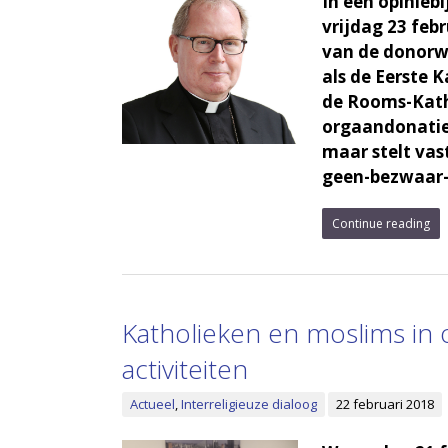
In een opinieb
vrijdag 23 feb
van de donorw
als de Eerste 
de Rooms-Katho
orgaandonatie
maar stelt vas
geen-bezwaar-
Continue reading
Katholieken en moslims in 
activiteiten
Actueel
,
Interreligieuze dialoog
22 februari 2018