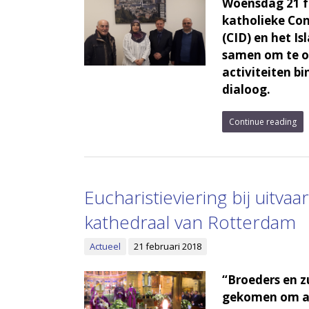
Woensdag 21 f
katholieke Con
(CID) en het I
samen om te o
activiteiten b
dialoog.
Continue reading
Eucharistieviering bij uitv
kathedraal van Rotterdam
Actueel
21 februari 2018
“Broeders en z
gekomen om aan