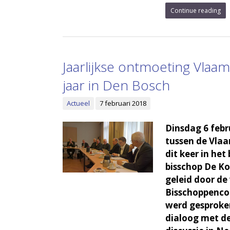
Continue reading
Jaarlijkse ontmoeting Vlaa
jaar in Den Bosch
Actueel
7 februari 2018
Dinsdag 6 febr
tussen de Vlaa
dit keer in he
bisschop De K
geleid door de
Bisschoppencon
werd gesproken
dialoog met de