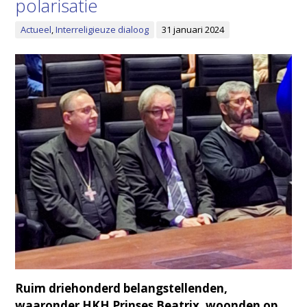
polarisatie
Actueel
,
Interreligieuze dialoog
31 januari 2024
Ruim driehonderd belangstellenden,
waaronder HKH Prinses Beatrix, woonden op