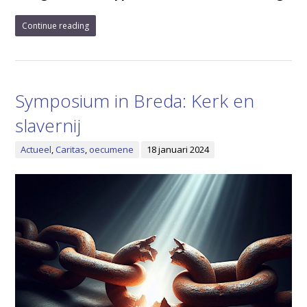
Continue reading
Symposium in Breda: Kerk en
slavernij
Actueel
,
Caritas
,
oecumene
18 januari 2024