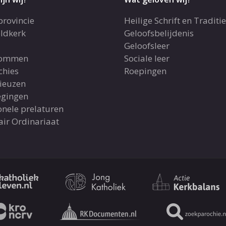
provincie
Heilige Schrift en Traditie
ldkerk
Geloofsbelijdenis
Geloofsleer
dommen
Sociale leer
chies
Roepingen
gieuzen
gingen
onele prelaturen
air Ordinariaat