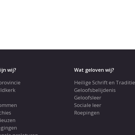
ijn wij?
Wat geloven wij?
provincie
Heilige Schrift en Traditie
ldkerk
Geloofsbelijdenis
Geloofsleer
dommen
Sociale leer
chies
Roepingen
gieuzen
gingen