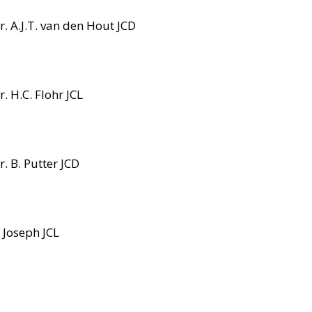
 A.J.T. van den Hout JCD
 H.C. Flohr JCL
 B. Putter JCD
 Joseph JCL