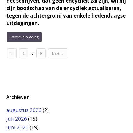
het schrijven, dat geen encycliek zal zijn, wil hij
zijn boodschap van de encycliek actualiseren,
tegen de achtergrond van enkele hedendaagse
uitdagingen.
Continue reading
…
1
2
9
Next →
Archieven
augustus 2026
(2)
juli 2026
(15)
juni 2026
(19)