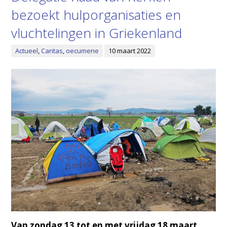
bezoekt hulporganisaties en
vluchtelingen in Griekenland
Actueel
,
Caritas
,
oecumene
10 maart 2022
Van zondag 13 tot en met vrijdag 18 maart