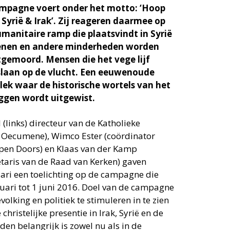
campagne voert onder het motto: ‘Hoop
 Syrië & Irak’. Zij reageren daarmee op
anitaire ramp die plaatsvindt in Syrië
stenen en andere minderheden worden
tgemoord. Mensen die het vege lijf
slaan op de vlucht. Een eeuwenoude
plek waar de historische wortels van het
ggen wordt uitgewist.
 (links) directeur van de Katholieke
 Oecumene), Wimco Ester (coördinator
pen Doors) en Klaas van der Kamp
taris van de Raad van Kerken) gaven
ari een toelichting op de campagne die
ruari tot 1 juni 2016. Doel van de campagne
volking en politiek te stimuleren in te zien
christelijke presentie in Irak, Syrië en de
en belangrijk is zowel nu als in de