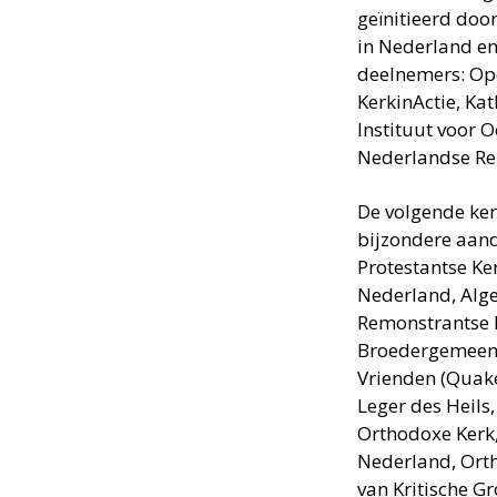
geïnitieerd doo
in Nederland e
deelnemers: Ope
KerkinActie, Ka
Instituut voor 
Nederlandse Rel
De volgende ke
bijzondere aand
Protestantse Ke
Nederland, Alg
Remonstrantse 
Broedergemeent
Vrienden (Quake
Leger des Heils
Orthodoxe Kerk,
Nederland, Ort
van Kritische G