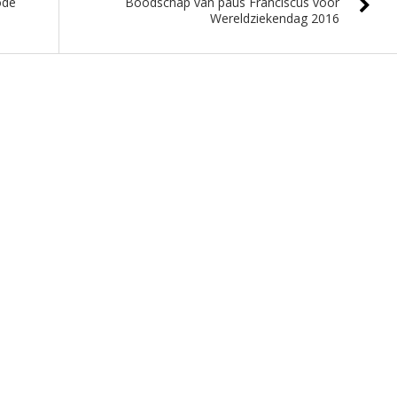
ode
Boodschap van paus Franciscus voor
Wereldziekendag 2016