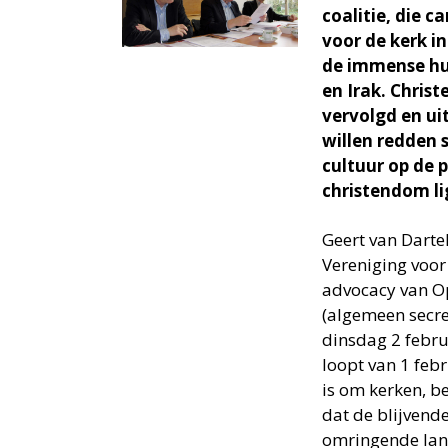
coalitie, die 
voor de kerk in
de immense hum
en Irak. Chri
vervolgd en ui
willen redden 
cultuur op de 
christendom li
Geert van Dartel
Vereniging voor
advocacy van O
(algemeen secre
dinsdag 2 febru
loopt van 1 feb
is om kerken, be
dat de blijvende 
omringende land