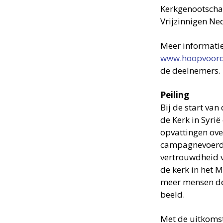
Kerkgenootscha
Vrijzinnigen Ne
Meer informatie
www.hoopvoorde
de deelnemers.
Peiling
Bij de start va
de Kerk in Syrië
opvattingen ove
campagnevoerder
vertrouwdheid 
de kerk in het 
meer mensen de 
beeld.
Met de uitkomst 