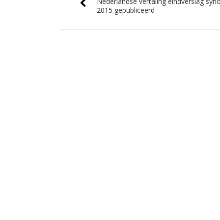
Nederlandse vertaling eindverslag syn
2015 gepubliceerd