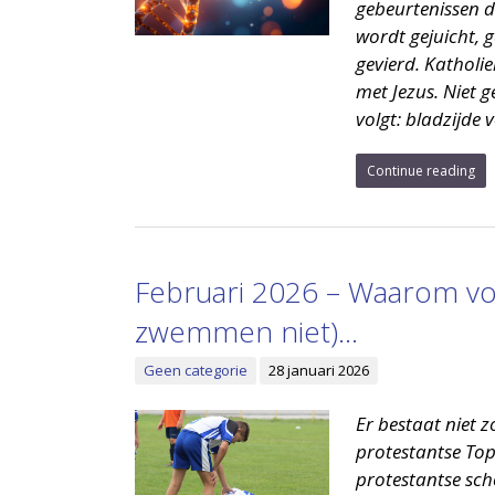
gebeurtenissen di
wordt gejuicht, g
gevierd. Katholi
met Jezus. Niet g
volgt: bladzijde 
Continue reading
Februari 2026 – Waarom voe
zwemmen niet)…
Geen categorie
28 januari 2026
Er bestaat niet z
protestantse Top
protestantse sch