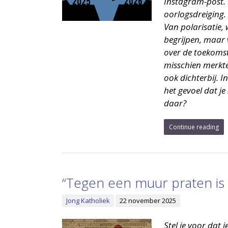
Instagram-post. 
oorlogsdreiging.
Van polarisatie,
begrijpen, maar 
over de toekomst:
misschien merkte
ook dichterbij. I
het gevoel dat je
daar?
Continue reading
“Tegen een muur praten is n
Jong Katholiek
22 november 2025
Stel je voor dat