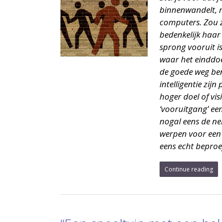
binnenwandelt, 
computers. Zou z
bedenkelijk haar
sprong vooruit i
waar het einddoel
de goede weg ben
intelligentie zij
hoger doel of vi
‘vooruitgang’ ee
nogal eens de ne
werpen voor een 
eens echt bepro
Continue reading