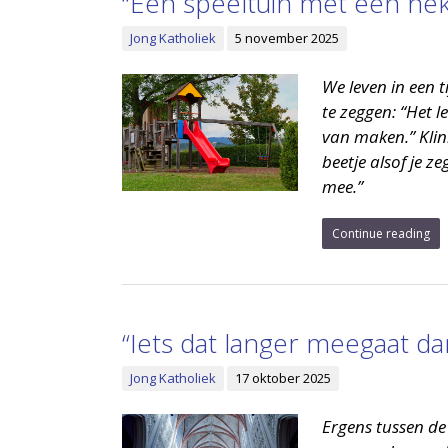
“Een speeltuin met een he
Jong Katholiek
5 november 2025
We leven in een t
te zeggen: “Het le
van maken.” Klink
beetje alsof je z
mee.”
Continue reading
“Iets dat langer meegaat da
Jong Katholiek
17 oktober 2025
Ergens tussen de 