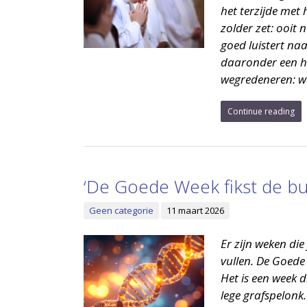
het terzijde me
zolder zet: ooit n
goed luistert naa
daaronder een ha
wegredeneren: waa
Continue reading
‘De Goede Week fikst de b
Geen categorie
11 maart 2026
Er zijn weken die
vullen. De Goede 
Het is een week d
lege grafspelonk