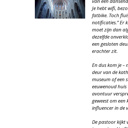
van een dansende 
Je hebt wifi, be
fatbike. Toch flui
notificaties.” Er
moet zijn dan a
dezelfde onverkl
een gesloten deu
erachter zit.
En dus kom je – m
deur van de kath
museum of een st
eeuwenoud huis d
avontuur versprei
geweest om een k
influencer in de 
De pastoor kijkt