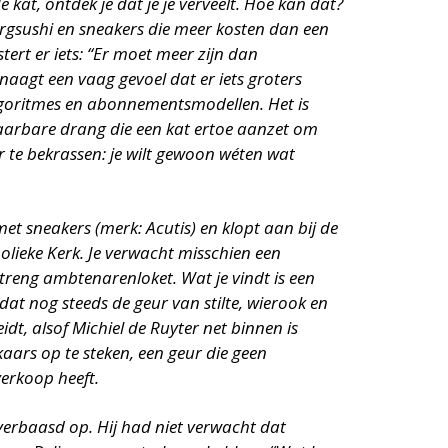
kat, ontdek je dat je je verveelt. Hoe kan dat?
zorgsushi en sneakers die meer kosten dan een
stert er iets: “Er moet meer zijn dan
 knaagt een vaag gevoel dat er iets groters
lgoritmes en abonnementsmodellen. Het is
aarbare drang die een kat ertoe aanzet om
r te bekrassen: je wilt gewoon wéten wat
et sneakers (merk: Acutis) en klopt aan bij de
olieke Kerk. Je verwacht misschien een
reng ambtenarenloket. Wat je vindt is een
at nog steeds de geur van stilte, wierook en
dt, alsof Michiel de Ruyter net binnen is
aars op te steken, een geur die geen
verkoop heeft.
 verbaasd op. Hij had niet verwacht dat