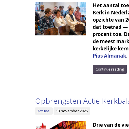
Het aantal to
Kerk in Nederl
opzichte van 
dat toetrad — 
procent toe. 
de meest mark
kerkelijke kern
Pius Almanak
.
Continue reading
Opbrengsten Actie Kerkbala
Actueel
13 november 2025
Drie van de v