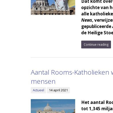
Dat komt overe
opzichte van h
alle katholiek
News
, verwijze
gepubliceerde
de Heilige Stoe
Continue reading
Aantal Rooms-Katholieken w
mensen
Actueel
14 april 2021
Het aantal Ro
tot 1,345 milja