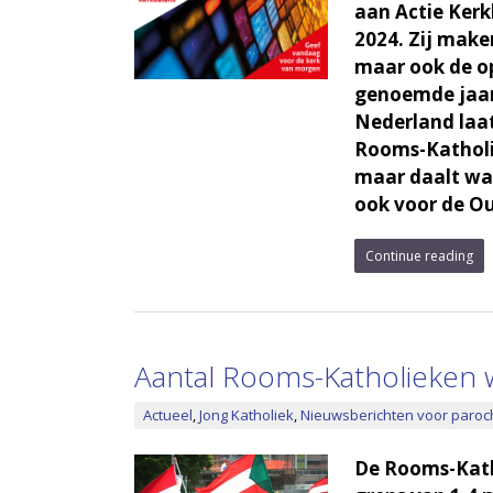
aan Actie Kerk
2024. Zij make
maar ook de op
genoemde jaar
Nederland laat
Rooms-Katholie
maar daalt wat
ook voor de Ou
Continue reading
Aantal Rooms-Katholieken we
Actueel
,
Jong Katholiek
,
Nieuwsberichten voor paroc
De Rooms-Katho