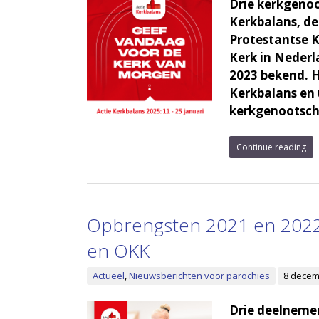
Drie kerkgeno
Kerkbalans, de
Protestantse K
Kerk in Nederl
2023 bekend. H
Kerkbalans en u
kerkgenootscha
Continue reading
Opbrengsten 2021 en 2022 A
en OKK
Actueel
,
Nieuwsberichten voor parochies
8 decem
Drie deelneme