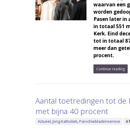
waarvan een gr
worden gedoopt
Pasen later in 
in totaal 551
Kerk. Eind de
tot in totaal 8
meer dan getel
procent.
Continue reading
Aantal toetredingen tot de 
met bijna 40 procent
Actueel
,
Jong Katholiek
,
Parochiebladenservice
4 