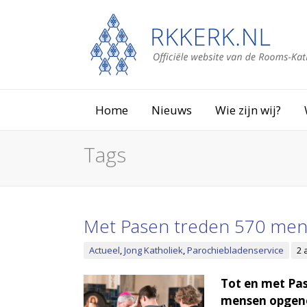
Home
Nieuws
Wie zijn wij?
Tags
Met Pasen treden 570 mens
Actueel
,
Jong Katholiek
,
Parochiebladenservice
2 
Tot en met Pas
mensen opgeno