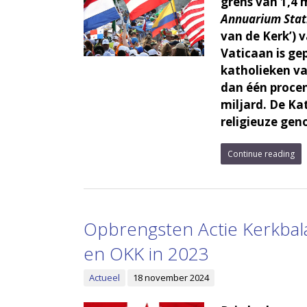
grens van 1,4 
Annuarium Stati
van de Kerk’) 
Vaticaan is ge
katholieken va
dan één procen
miljard. De Ka
religieuze gen
Continue reading
Opbrengsten Actie Kerkbala
en OKK in 2023
Actueel
18 november 2024