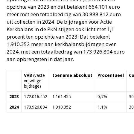
opzichte van 2023 en dat betekent 664.101 euro
meer met een totaalbedrag van 30.888.812 euro
uit collecten in 2024. De bijdragen voor Actie
Kerkbalans in de PKN stijgen ook licht met 1,1
procent ten opzichte van 2023. Dat betekent
1.910.352 meer aan kerkbalansbijdragen over
2024, met een totaalbedrag van 173.926.804 euro
aan opbrengsten in dat jaar.
VVB
(vaste
toename absoluut
Procentueel
Co
vrijwillige
bijdrage)
2023
172.016.452
1.161.455
0,7%
30
2024
173.926.804
1.910.352
1,1%
30