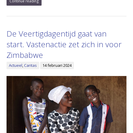
Continue reading
De Veertigdagentijd gaat van
start. Vastenactie zet zich in voor
Zimbabwe
Actueel
,
Caritas
14 februari 2024