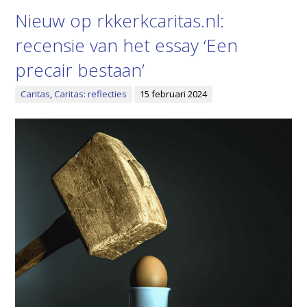
Nieuw op rkkerkcaritas.nl:
recensie van het essay ‘Een
precair bestaan’
Caritas
,
Caritas: reflecties
15 februari 2024