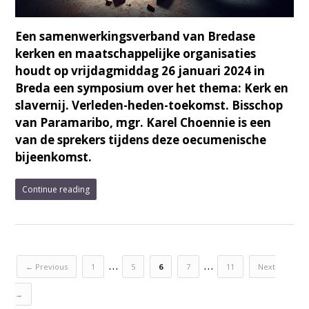
Een samenwerkingsverband van Bredase
kerken en maatschappelijke organisaties
houdt op vrijdagmiddag 26 januari 2024 in
Breda een symposium over het thema: Kerk en
slavernij. Verleden-heden-toekomst. Bisschop
van Paramaribo, mgr. Karel Choennie is een
van de sprekers tijdens deze oecumenische
bijeenkomst.
Continue reading
…
…
← Previous
1
5
6
7
11
Next
→