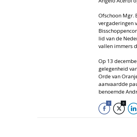
Angelo Acerbi o
Ofschoon Mgr. 
vergaderingen 
Bisschoppenconf
lid van de Nede
vallen immers d
Op 13 december
gelegenheid van
Orde van Oranj
aanvaardde paus
benoemde André
0
0