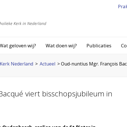
Pra
Wat geloven wij?
Wat doen wij?
Publicaties
Co
Kerk Nederland
>
Actueel
>
Oud-nuntius Mgr. François Bac
Bacqué viert bisschopsjubileum in