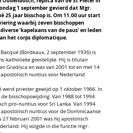
in Oudenbosch, replica van de St Pieter in
ondag 1 september gevierd dat Mgr.
é 25 jaar bisschop is. Om 11.00 uur start
 viering waarbij zeven bisschoppen
 diverse ‘kapelaans van de paus’ en leden
an het corps diplomatique.
 Bacqué (Bordeaux, 2 september 1936) is
-katholieke geestelijke. Hij is titulair
an Gradisca en was van 2001 tot en met 14
apostolisch nuntius voor Nederland
 werd priester gewijd op 1 oktober 1966. In
j de bisschopswijding. Van 1988 tot 1994
isch pro-nuntius voor Sri Lanka. Van 1994
j apostolisch nuntius voor de Dominicaanse
s 27 februari 2001 was hij apostolisch
erland. Hij volgde in die functie mgr.