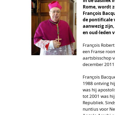
In de basiliek 
Rome, wordt z
François Bacqu
de pontificale
aanwezig zijn,
en oud-leden v
François Robert
een Franse rooms
aartsbisschop v
december 2011 
François Bacqué
1988 ontving hi
was hij apostol
tot 2001 was hi
Republiek. Sind
nuntius voor Ned