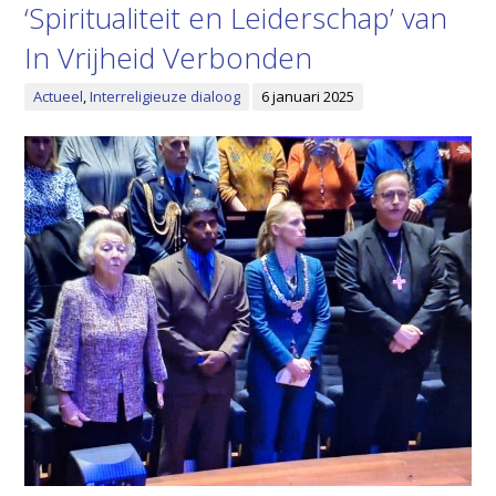
‘Spiritualiteit en Leiderschap’ van
In Vrijheid Verbonden
Actueel
,
Interreligieuze dialoog
6 januari 2025