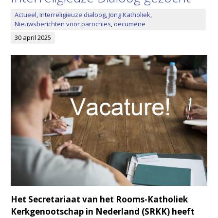
Actueel
,
Interreligieuze dialoog
,
Jong Katholiek
,
Nieuwsberichten voor parochies
,
oecumene
30 april 2025
Het Secretariaat van het Rooms-Katholiek
Kerkgenootschap in Nederland (SRKK) heeft