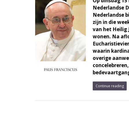
Op dinsdag 15
Nederlandse D
Nederlandse b
zijn in die we
van het Heilig
wonen. Na afl
Eucharistievie
waarin kardina
overige aanwe
concelebreren,
bedevaartgange
Continue reading