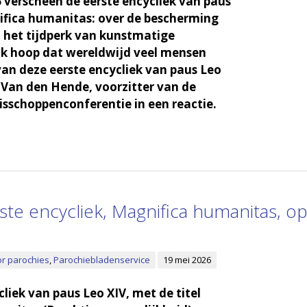
 verscheen de eerste encycliek van paus
ifica humanitas: over de bescherming
 het tijdperk van kunstmatige
 ‘Ik hoop dat wereldwijd veel mensen
n deze eerste encycliek van paus Leo
. Van den Hende, voorzitter van de
sschoppenconferentie in een reactie.
ste encycliek, Magnifica humanitas, o
r parochies
,
Parochiebladenservice
19 mei 2026
liek van paus Leo XIV, met de titel