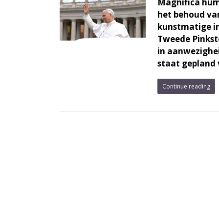
Magnifica huma
het behoud van
kunstmatige in
Tweede Pinkst
in aanwezighei
staat gepland 
Continue reading