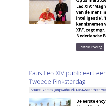
Op 25 mei 2026
Leo XIV: ‘Magn
van de mens in
intelligentie’.
kennisnemen va
XIV’, zegt mgr
Nederlandse Bi
Continue reading
Paus Leo XIV publiceert eer
Tweede Pinksterdag
Actueel
,
Caritas
,
Jong Katholiek
,
Nieuwsberichten voo
De eerste encyc