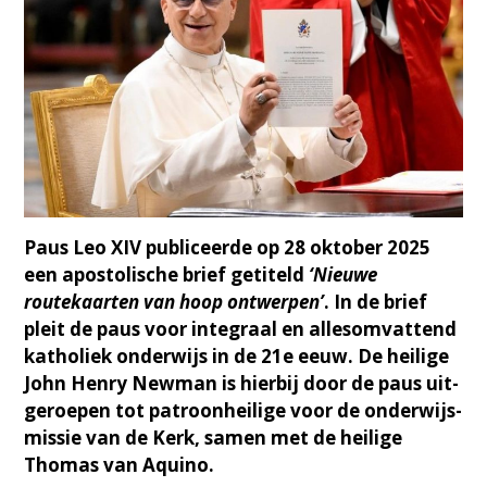
Paus Leo XIV publiceerde op 28 oktober 2025
een apostolische brief getiteld
‘Nieuwe
routekaarten van hoop ontwerpen’
. In de brief
pleit de paus voor integraal en allesomvattend
katholiek onderwijs in de 21e eeuw. De heilige
John Henry Newman is hierbij door de paus uit­
ge­roe­pen tot patroon­hei­lige voor de onder­wijs­
mis­sie van de Kerk, samen met de heilige
Thomas van Aquino.