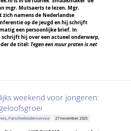
ek.nl is in de rubriek ‘Smaakmaker’ de
van mgr. Mutsaerts te lezen. Mgr.
ht zich namens de Nederlandse
ferentie op de jeugd en hij schrijft
matig een persoonlijke brief. In
schrijft hij over een actueel onderwerp,
der de titel:
Tegen een muur praten is net
rlijks weekend voor jongeren:
geloofsgroei
hies
,
Parochiebladenservice
27 november 2025