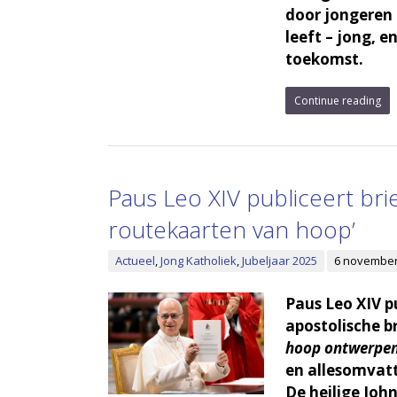
door jongeren z
leeft – jong, e
toekomst.
Continue reading
Paus Leo XIV publiceert bri
routekaarten van hoop’
Actueel
,
Jong Katholiek
,
Jubeljaar 2025
6 november
Paus Leo XIV p
apostolische b
hoop ontwerpen
en allesomvatt
De heilige Joh