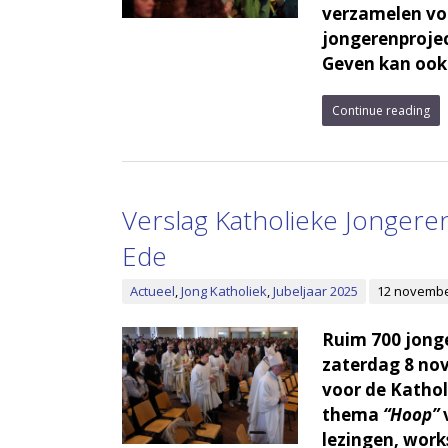
verzamelen voo
jongerenproje
Geven kan ook 
Continue reading
Verslag Katholieke Jongere
Ede
Actueel
,
Jong Katholiek
,
Jubeljaar 2025
12 novembe
Ruim 700 jong
zaterdag 8 nov
voor de Kathol
thema
“Hoop”
v
lezingen, work