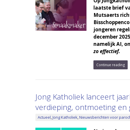
Op Jongkatholi
laatste brief 
Mutsaerts ric
Bisschoppencon
jongeren regel
december 2025 
namelijk AI, on
zo effectief.
Continue reading
Jong Katholiek lanceert jaa
verdieping, ontmoeting en 
Actueel
,
Jong Katholiek
,
Nieuwsberichten voor paroc