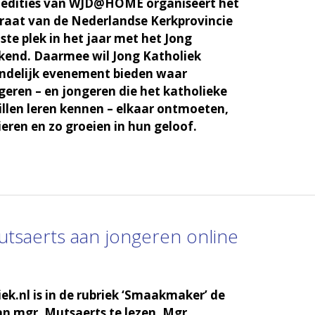
 edities van WJD@HOME organiseert het
raat van de Nederlandse Kerkprovincie
ste plek in het jaar met het Jong
kend. Daarmee wil Jong Katholiek
landelijk evenement bieden waar
geren – en jongeren die het katholieke
illen leren kennen – elkaar ontmoeten,
ieren en zo groeien in hun geloof.
tsaerts aan jongeren online
ek.nl is in de rubriek ‘Smaakmaker’ de
van mgr. Mutsaerts te lezen. Mgr.