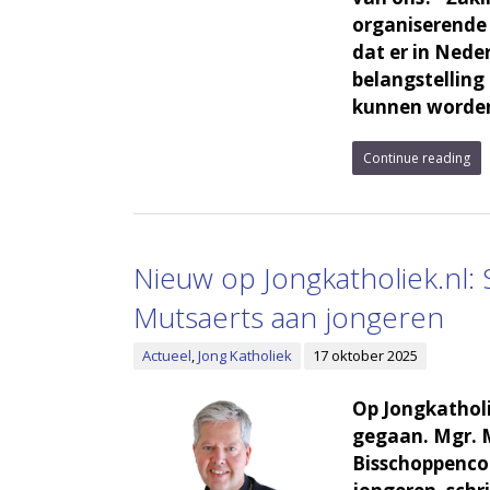
organiserende 
dat er in Nede
belangstelling
kunnen worden
Continue reading
Nieuw op Jongkatholiek.nl:
Mutsaerts aan jongeren
Actueel
,
Jong Katholiek
17 oktober 2025
Op Jongkatholi
gegaan. Mgr. 
Bisschoppencon