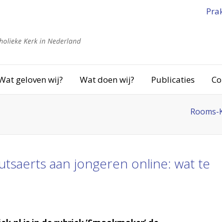
Pra
Wat geloven wij?
Wat doen wij?
Publicaties
Co
Rooms-K
saerts aan jongeren online: wat te