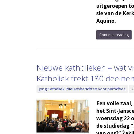
uit­ge­roe­pen t
sie van de Ker
Aquino.
Continue reading
Nieuwe katholieken – wat v
Katholiek trekt 130 deelne
Jong Katholiek
,
Nieuwsberichten voor parochies
2
Een volle zaal,
het Sint-Jans
woensdag 22 o
de studiedag 
van ons?” Żakli