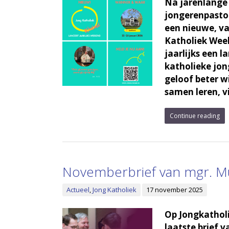
Na jarenlange
jongerenpasto
een nieuwe, va
Katholiek Wee
jaarlijks een 
katholieke jon
geloof beter w
samen leren, v
Continue reading
Novemberbrief van mgr. Mu
Actueel
,
Jong Katholiek
17 november 2025
Op Jongkatholi
laatste brief 