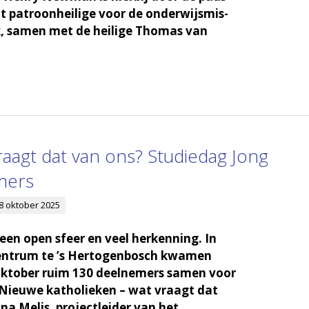
ot patroon­hei­lige voor de onder­wijs­mis­
k, samen met de heilige Thomas van
raagt dat van ons? Studiedag Jong
mers
8 oktober 2025
 een open sfeer en veel herkenning. In
centrum te ’s Hertogenbosch kwamen
ktober ruim 130 deelnemers samen voor
“Nieuwe katholieken – wat vraagt dat
na Melis, projectleider van het