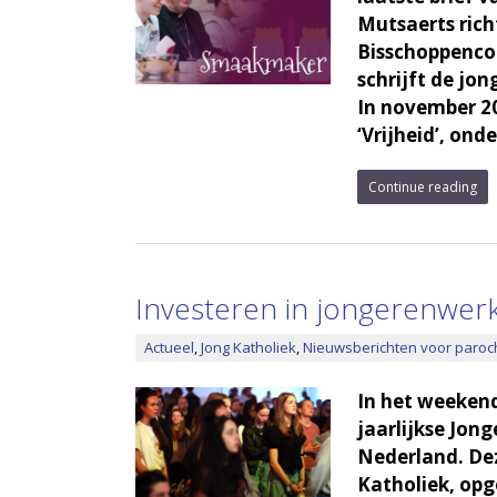
Mutsaerts ric
Bisschoppencon
schrijft de jon
In november 20
‘Vrijheid’, ond
Continue reading
Investeren in jongerenwerk
Actueel
,
Jong Katholiek
,
Nieuwsberichten voor paroc
In het weekend
jaarlijkse Jong
Nederland. Deze
Katholiek, opg