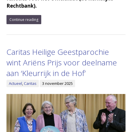
Rechtbank).
Continue reading
Caritas Heilige Geestparochie
wint Ariëns Prijs voor deelname
aan ‘Kleurrijk in de Hof’
Actueel
,
Caritas
3 november 2025