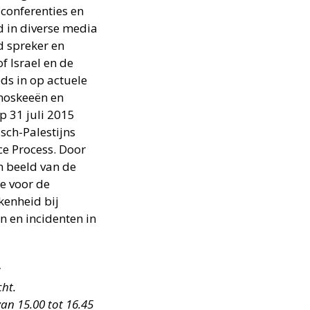
 conferenties en
 in diverse media
gd spreker en
f Israel en de
eds in op actuele
 moskeeën en
p 31 juli 2015
isch-Palestijns
ce Process. Door
n beeld van de
ie voor de
kenheid bij
n en incidenten in
:
ht.
an 15.00 tot 16.45