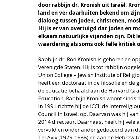
door rabbijn dr. Kronish uit Israël. Kron
land en ver daarbuiten bekend om zijn
dialoog tussen joden, christenen, mos
Hij is er van overtuigd dat joden en m
elkaars natuurlijke vijanden zijn. Dit
waardering als soms ook felle kritiek o
Rabbijn dr. Ron Kronish is geboren en op
Verenigde Staten. Hij is tot rabbijn opge
Union College – Jewish Institute of Religi
heeft een doctoraat in de filosofie en de 
de educatie behaald aan de Harvard Gra
Education. Rabbijn Kronish woont sinds 
In 1991 richtte hij de ICCI, de Interreligi
Council in Israel, op. Daarvan was hij van
2014 directeur. Daarnaast heeft hij vele 
vervuld en onder ander gedoceerd aan de 
Tel Aviv (1979-1988) en aan de Hebrew Un