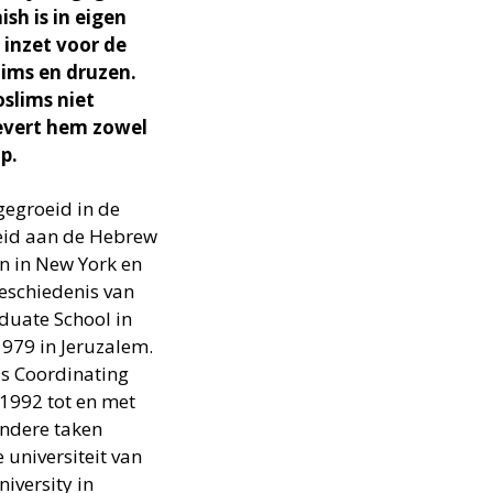
ish is in eigen
 inzet voor de
lims en druzen.
oslims niet
 levert hem zowel
p.
gegroeid in de
leid aan de Hebrew
on in New York en
geschiedenis van
duate School in
1979 in Jeruzalem.
ous Coordinating
 1992 tot en met
andere taken
universiteit van
iversity in