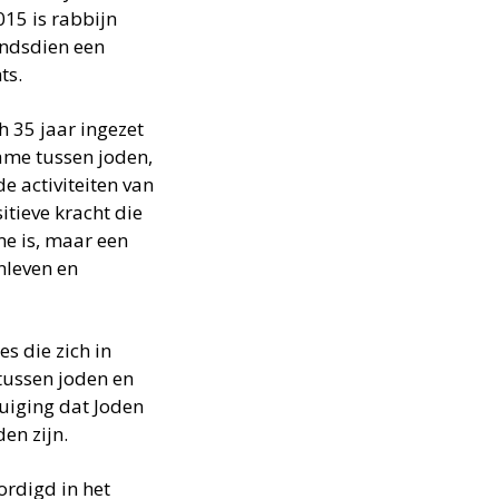
015 is rabbijn
indsdien een
ts.
ch 35 jaar ingezet
name tussen joden,
e activiteiten van
itieve kracht die
e is, maar een
nleven en
es die zich in
 tussen joden en
tuiging dat Joden
en zijn.
ordigd in het