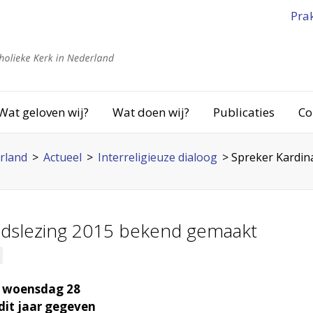
Pra
Wat geloven wij?
Wat doen wij?
Publicaties
Co
rland
>
Actueel
>
Interreligieuze dialoog
>
Spreker Kardin
andslezing 2015 bekend gemaakt
op woensdag 28
dit jaar gegeven