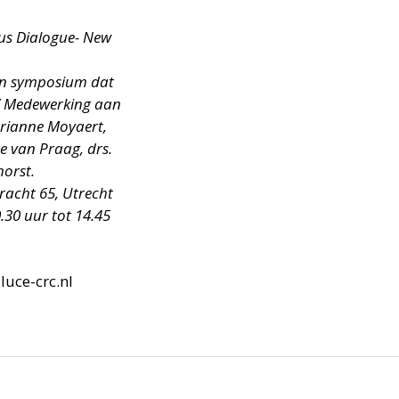
ious Dialogue- New
en symposium dat
og?’ Medewerking aan
arianne Moyaert,
e van Praag, drs.
horst.
racht 65, Utrecht
.30 uur tot 14.45
uce-crc.nl