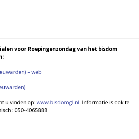
erialen voor Roepingenzondag van het bisdom
n:
eeuwarden) – web
eeuwarden)
nt u vinden op:
www.bisdomgl.nl
. Informatie is ook te
nisch : 050-4065888