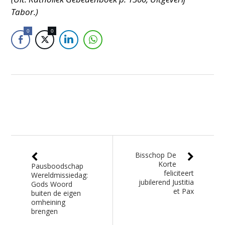
Tabor.)
0
0
Bisschop De
Korte
Pausboodschap
feliciteert
Wereldmissiedag:
jubilerend Justitia
Gods Woord
et Pax
buiten de eigen
omheining
brengen