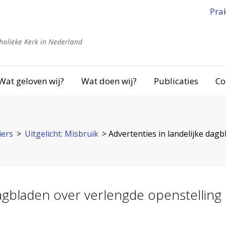
Pra
Wat geloven wij?
Wat doen wij?
Publicaties
Co
iers
>
Uitgelicht: Misbruik
>
Advertenties in landelijke dag
dagbladen over verlengde openstelling