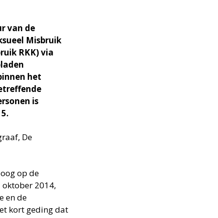
ur van de
ksueel Misbruik
ruik RKK) via
bladen
binnen het
etreffende
rsonen is
15.
graaf, De
 oog op de
1 oktober 2014,
e en de
et kort geding dat