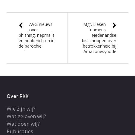
AVG-nieuws:
Mgr. Liesen
over
namens
phishing, nepmails
Nederlandse
en nepberichten in
bisschoppen over
de parochie
betrokkenheid bij
Amazonesynode
Over RKK
Wie zijn wij?
Wat geloven wij?
Wat doen wij?
Publicaties