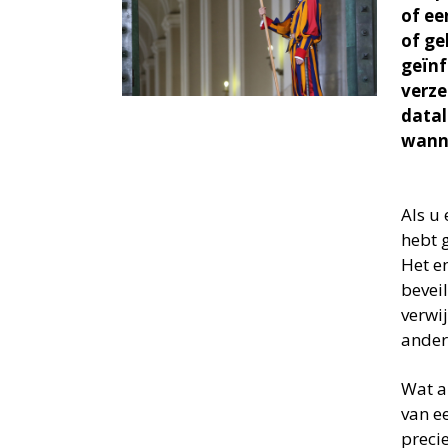
of ee
of ge
geïnf
verze
datal
wanne
Als u 
hebt g
Het e
beveil
verwi
ander
Wat al
van e
preci