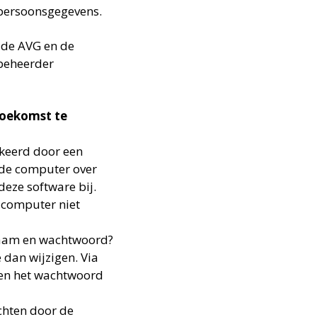
 persoonsgegevens.
r de AVG en de
beheerder
toekomst te
kkeerd door een
 de computer over
eze software bij.
e computer niet
snaam en wachtwoord?
 dan wijzigen. Via
 en het wachtwoord
chten door de