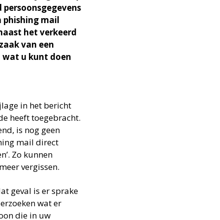
ld persoonsgegevens
 phishing mail
naast het verkeerd
zaak van een
en wat u kunt doen
jlage in het bericht
ade heeft toegebracht.
end, is nog geen
hing mail direct
en’. Zo kunnen
meer vergissen.
at geval is er sprake
derzoeken wat er
soon die in uw