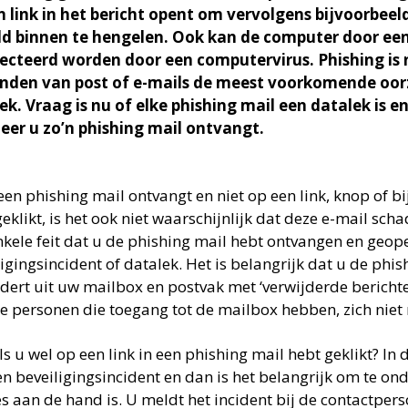
n link in het bericht opent om vervolgens bijvoorbee
ld binnen te hengelen. Ook kan de computer door een
ecteerd worden door een computervirus. Phishing is 
nden van post of e-mails de meest voorkomende oor
ek. Vraag is nu of elke phishing mail een datalek is 
er u zo’n phishing mail ontvangt.
een phishing mail ontvangt en niet op een link, knop of bi
eklikt, is het ook niet waarschijnlijk dat deze e-mail sch
nkele feit dat u de phishing mail hebt ontvangen en geop
igingsincident of datalek. Het is belangrijk dat u de phis
jdert uit uw mailbox en postvak met ‘verwijderde bericht
e personen die toegang tot de mailbox hebben, zich niet 
s u wel op een link in een phishing mail hebt geklikt? In d
en beveiligingsincident en dan is het belangrijk om te on
es aan de hand is. U meldt het incident bij de contactper