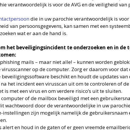
hie verantwoordelijk is voor de AVG en de veiligheid van
ntactpersoon
die in uw parochie verantwoordelijk is voo
gheid van persoonsgegevens, kan samen met een systeem
zoeken wat er aan de hand is.
om het beveiligingsincident te onderzoeken en in de 
komen:
l phishing mails – maar niet alle! – kunnen worden geblo
 virusscanner op de computer. Zorg er daarom voor dat
 beveiligingssoftware beschikt en houdt de updates van d
 na het incident een virusscan uit om te controleren of d
 is met een virus en om verdere risico’s uit te sluiten.
de computer of de mailbox beveiligd met een gebruiker
dit wachtwoord door de verantwoordelijke in uw parochie
e-instellingen zijn mogelijk namelijk de gebruikersnaam
len.
s alert en houd in de gaten of er geen vreemde emailberi