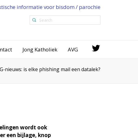
ktische informatie voor bisdom / parochie
ntact
Jong Katholiek
AVG
G-nieuws: is elke phishing mail een datalek?
elingen wordt ook
r een bijlage, knop