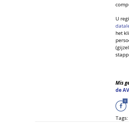
compu
U regi
datal
het k
perso
(gijze
stapp
Mis g
de AV
0
Tags: