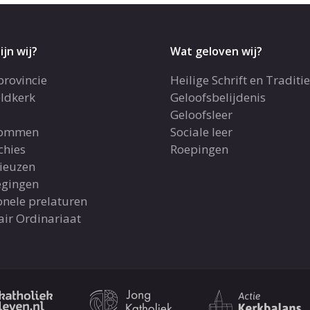
ijn wij?
Wat geloven wij?
provincie
Heilige Schrift en Traditie
ldkerk
Geloofsbelijdenis
Geloofsleer
dommen
Sociale leer
chies
Roepingen
gieuzen
gingen
onele prelaturen
air Ordinariaat