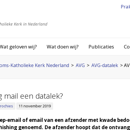
Pra
Wat geloven wij?
Wat doen wij?
Publicaties
Co
oms-Katholieke Kerk Nederland
>
AVG
>
AVG-datalek
>
AV
g mail een datalek?
rochies
11 november 2019
ep-email of email van een afzender met kwade bedo
hishing genoemd. De afzender hoopt dat de ontvange