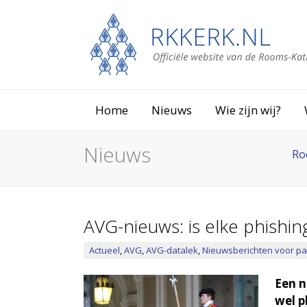
Home
Nieuws
Wie zijn wij?
Nieuws
Ro
AVG-nieuws: is elke phishin
Actueel
,
AVG
,
AVG-datalek
,
Nieuwsberichten voor pa
Een n
wel p