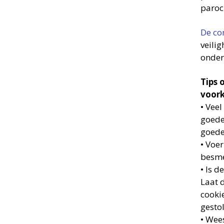
paroc
De co
veili
onder
Tips 
voor
• Vee
goede
goede
• Voer
besmet
• Is 
Laat 
cooki
gesto
• Wee