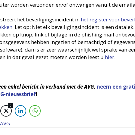
ter worden verzonden en/of ontvangen vanuit de emaila
streert het beveiligingsincident in
het register voor bevei
ekken
. Let op: Niet elk beveiligingsincident is een datalek.
likken op knop, link of bijlage in de phishing mail onbev
onsgegevens hebben ingezien of bemachtigd of gegevens
lsoftware), dan is er zeer waarschijnlijk wel sprake van e
en in dat geval gezet moeten worden leest u
hier.
een enkel bericht in verband met de AVG,
neem een grat
G-nieuwsbrief
!
0
AVG