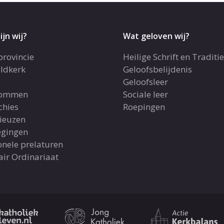
ijn wij?
Wat geloven wij?
provincie
Heilige Schrift en Traditie
ldkerk
Geloofsbelijdenis
Geloofsleer
dommen
Sociale leer
chies
Roepingen
gieuzen
gingen
onele prelaturen
air Ordinariaat