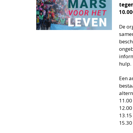
tegen
10.00
De or
samen
besch
ongeb
infor
hulp.
Een a
besta
alter
11.00
12.00
13.15 
15.30