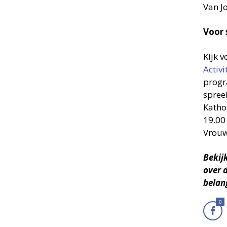
Van J
Voor 
Kijk 
Activi
pro­g
spreek
Katho
19.00
Vrouw
Bekij
over 
belan
0