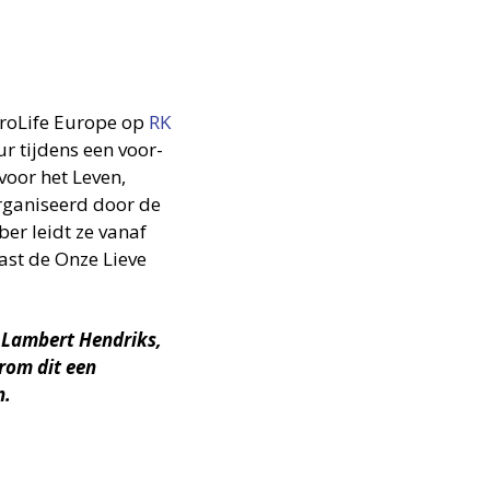
ProLife Europe op
RK
r tijdens een voor­
oor het Leven,
­ga­ni­seerd door de
er leidt ze vanaf
ast de Onze Lieve
 Lambert Hendriks,
rom dit een
n.