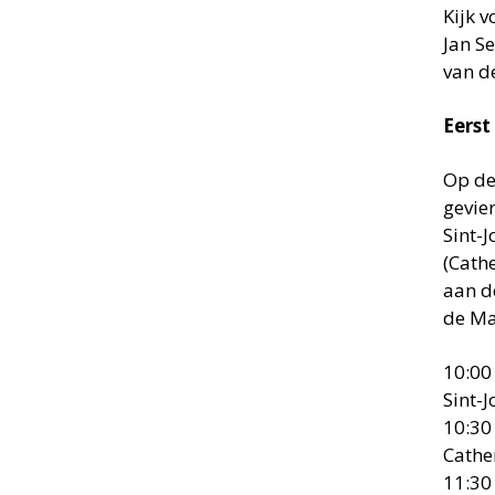
Kijk 
Jan S
van d
Eerst
Op de
gevie
Sint-
(Cath
aan d
de Ma
10:00
Sint-J
10:30
Cathe
11:30