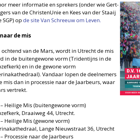
voor meer informatie en sprekers (onder wie Gert-
egers van de ChristenUnie en Kees van der Staaij
e SGP) op
de site Van Schreeuw om Leven.
 naar de mis
 ochtend van de Mars, wordt in Utrecht de mis
rd in de buitengewone vorm (Tridentijns in de
Jozefkerk) en in de gewone vorm
erinakathedraal). Vandaar lopen de deelnemers
e mis dan in processie naar de Jaarbeurs, waar
rs vertrekt.
 – Heilige Mis (buitengewone vorm)
ozefkerk, Draaiweg 44, Utrecht.
 – Heilige Mis (gewone vorm)
rinakathedraal, Lange Nieuwstraat 36, Utrecht
 – Processie naar de Jaarbeurs