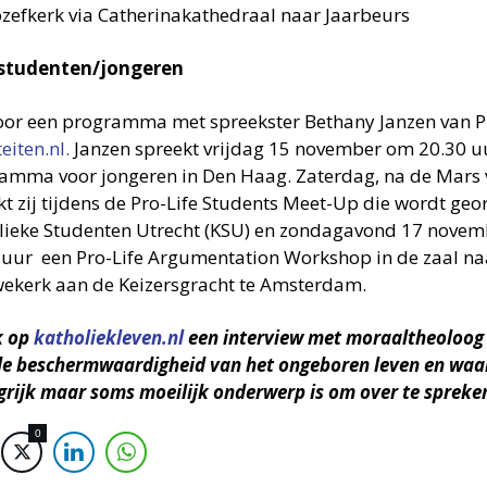
ozefkerk via Catherinakathedraal naar Jaarbeurs
studenten/jongeren
voor een programma met spreekster Bethany Janzen van 
teiten.nl.
Janzen spreekt vrijdag 15 november om 20.30 uu
ramma voor jongeren in Den Haag. Zaterdag, na de Mars v
t zij tijdens de Pro-Life Students Meet-Up die wordt geor
lieke Studenten Utrecht (KSU) en zondag­avond 17 novemb
 uur een Pro-Life Argumentation Workshop in de zaal na
ekerk aan de Keizersgracht te Amsterdam.
k op
katholiekleven.nl
een interview met moraaltheoloog
de beschermwaardigheid van het ongeboren leven en waa
grijk maar soms moeilijk onderwerp is om over te spreke
0