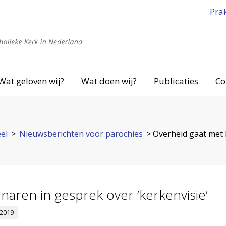
Pra
Wat geloven wij?
Wat doen wij?
Publicaties
Co
el
>
Nieuwsberichten voor parochies
>
Overheid gaat met 
naren in gesprek over ‘kerkenvisie’
 2019