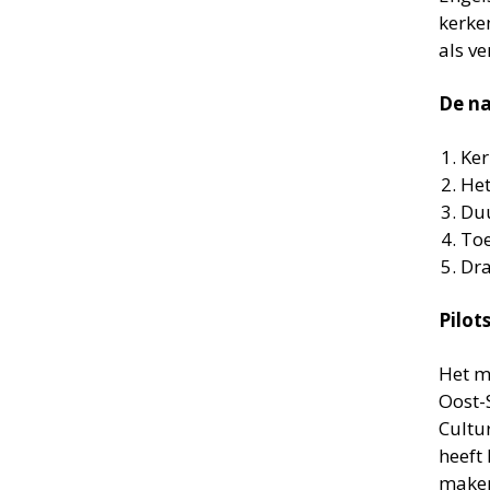
kerke
als v
De na
Ker
Het
Du
Toe
Dra
Pilot
Het m
Oost-
Cultu
heeft
maken