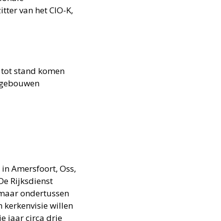
tter van het CIO-K,
n tot stand komen
rkgebouwen
 in Amersfoort, Oss,
De Rijksdienst
, maar ondertussen
 kerkenvisie willen
e jaar circa drie