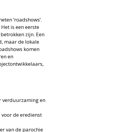
heten ‘roadshows’.
Het is een eerste
 betrokken zijn. Een
d, maar de lokale
e roadshows komen
ren en
ojectontwikkelaars,
er verduurzaming en
 voor de eredienst
er van de parochie