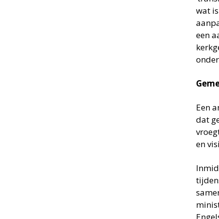
wat i
aanpa
een a
kerkg
onder
Geme
Een a
dat g
vroeg
en vis
Inmid
tijden
samen
minis
Engel