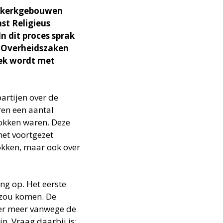
n kerkgebouwen
mst Religieus
n dit proces sprak
n Overheidszaken
rek wordt met
artijen over de
ren een aantal
okken waren. Deze
het voortgezet
okken, maar ook over
ng op. Het eerste
 zou komen. De
der meer vanwege de
. Vraag daarbij is: