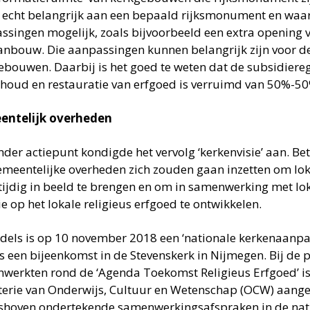
s echt belangrijk aan een bepaald rijksmonument en waar 
ssingen mogelijk, zoals bijvoorbeeld een extra opening v
anbouw. Die aanpassingen kunnen belangrijk zijn voor d
ebouwen. Daarbij is het goed te weten dat de subsidiereg
houd en restauratie van erfgoed is verruimd van 50%-5
entelijk overheden
nder actiepunt kondigde het vervolg ‘kerkenvisie’ aan. B
emeentelijke overheden zich zouden gaan inzetten om lok
tijdig in beeld te brengen en om in samenwerking met lok
ie op het lokale religieus erfgoed te ontwikkelen.
dels is op 10 november 2018 een ‘nationale kerkenaanp
s een bijeenkomst in de Stevenskerk in Nijmegen. Bij de p
werkten rond de ‘Agenda Toekomst Religieus Erfgoed’ is
terie van Onderwijs, Cultuur en Wetenschap (OCW) aanges
shoven ondertekende samenwerkingsafspraken in de nat