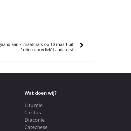
fgaand aan klimaatmars op 10 maart uit
‘milieu-encycliek’ Laudato si’
Wat doen wij?
Liturgie
Caritas
Diaconie
Catechese