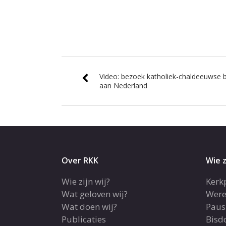
Video: bezoek katholiek-chaldeeuwse b
aan Nederland
Over RKK
Wie z
Wie zijn wij?
Kerk
Wat geloven wij?
Were
Wat doen wij?
Paus
Publicaties
Bis