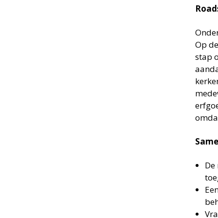
Road
Onder
Op de
stap o
aanda
kerke
medew
erfgo
omdat
Samen
De 
toe
Een
be
Vra