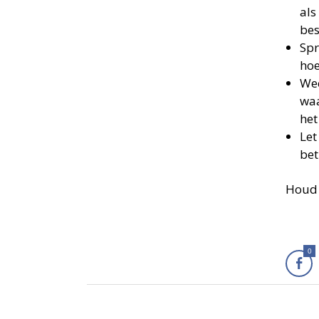
als
bes
Spr
hoe
Wee
waa
het
Let
bet
Houd 
0