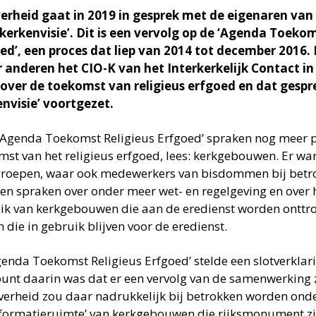
erheid gaat in 2019 in gesprek met de eigenaren va
‘kerkenvisie’. Dit is een vervolg op de ‘Agenda Toeko
ed’, een proces dat liep van 2014 tot december 2016. I
 anderen het CIO-K van het Interkerkelijk Contact i
 over de toekomst van religieus erfgoed en dat gesp
envisie’ voortgezet.
 ‘Agenda Toekomst Religieus Erfgoed’ spraken nog meer p
mst van het religieus erfgoed, lees: kerkgebouwen. Er wa
roepen, waar ook medewerkers van bisdommen bij betr
en spraken over onder meer wet- en regelgeving en over 
ik van kerkgebouwen die aan de eredienst worden onttr
 die in gebruik blijven voor de eredienst.
genda Toekomst Religieus Erfgoed’ stelde een slotverklari
punt daarin was dat er een vervolg van de samenwerking
overheid zou daar nadrukkelijk bij betrokken worden on
sformatieruimte’ van kerkgebouwen die rijksmonument zijn