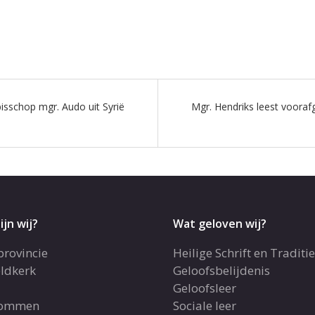
isschop mgr. Audo uit Syrië
Mgr. Hendriks leest voora
ijn wij?
Wat geloven wij?
provincie
Heilige Schrift en Traditie
ldkerk
Geloofsbelijdenis
Geloofsleer
dommen
Sociale leer