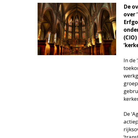
De ov
over 
Erfgo
onder
(CIO)
‘kerk
In de
toeko
werkg
groep
gebru
kerken
De ‘A
actie
rijks
‘tran