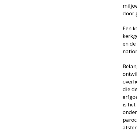
miljo
door 
Een k
kerkg
en de
natio
Belan
ontwi
overh
die de
erfgo
is het
onder
paroc
afste