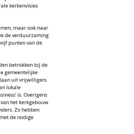
rale kerkenvisies
komen, maar ook naar
ook de verduurzaming
vijf punten van de
den betrokken bij de
de gemeentelijke
an uit vrijwilligers
an lokale
iness’ is. Overigens
ie van het kerkgebouw
anders. Zo hebben
 met de nodige