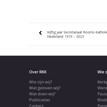
Vijftig jaar Secretariaat Rooms-Kathol
Nederland: 1973 – 2023
Over RKK
Wie z
Wie zijn wij?
Kerk
Wat geloven wij?
Were
Wat doen wij?
Paus
Publicaties
Bis
Contact
Paro