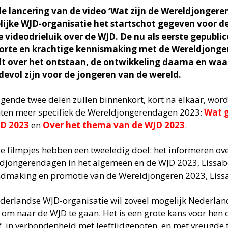
e lancering van de video ‘Wat zijn de Wereldjongere
lijke WJD-organisatie het startschot gegeven voor de
e videodrieluik over de WJD. De nu als eerste gepubli
orte en krachtige kennismaking met de Wereldjong
lt over het ontstaan, de ontwikkeling daarna en wa
evol zijn voor de jongeren van de wereld.
lgende twee delen zullen binnenkort, kort na elkaar, wor
hten meer specifiek de Wereldjongerendagen 2023:
Wat g
JD 2023
en
Over het thema van de WJD 2023
.
ie filmpjes hebben een tweeledig doel: het informeren ov
djongerendagen in het algemeen en de WJD 2023, Lissab
dmaking en promotie van de Wereldjongeren 2023, Liss
derlandse WJD-organisatie wil zoveel mogelijk Nederlan
 om naar de WJD te gaan. Het is een grote kans voor hen 
f, in verbondenheid met leeftijdgenoten, en met vreugde 