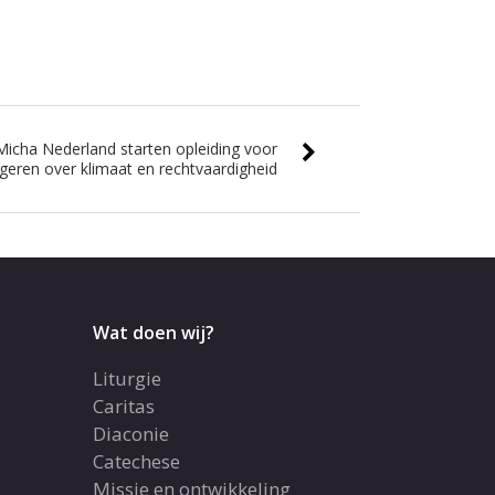
n Micha Nederland starten opleiding voor
geren over klimaat en rechtvaardigheid
Wat doen wij?
Liturgie
Caritas
Diaconie
Catechese
Missie en ontwikkeling