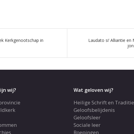
iek Kerkgenootschap in
Laudato si’ Alliantie e
jon
ijn wij?
Wat geloven wij?
provincie
Heilige Schrift en Traditie
ldkerk
Geloofsbelijdenis
Geloofsleer
dommen
Sociale leer
chies
Roepingen