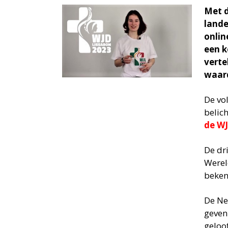
Met d
lande
onlin
een k
verte
waard
De vo
belic
de W
De dr
Werel
beken
De Ne
geven
geloo