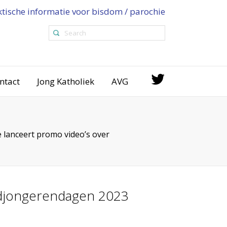
ktische informatie voor bisdom / parochie
ntact
Jong Katholiek
AVG
 lanceert promo video’s over
ldjongerendagen 2023