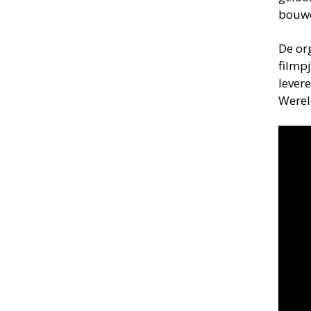
bouwe
De or
filmpj
lever
Werel