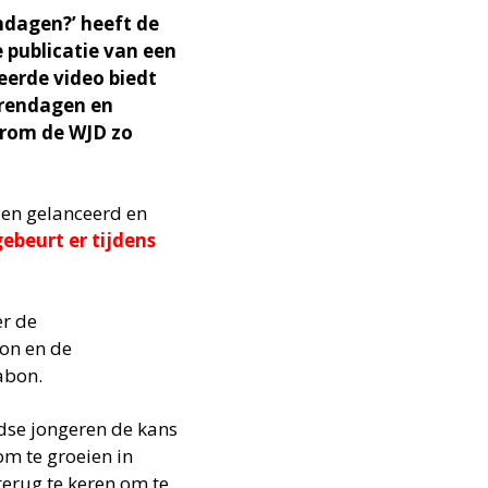
ndagen?’ heeft de
 publicatie van een
ceerde video biedt
erendagen en
arom de WJD zo
den gelanceerd en
ebeurt er tijdens
er de
on en de
abon.
dse jongeren de kans
om te groeien in
terug te keren om te