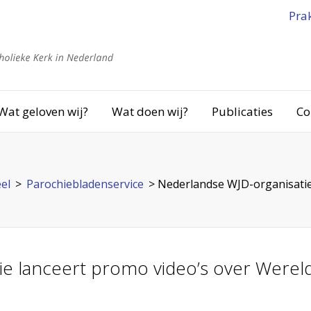
Pra
Wat geloven wij?
Wat doen wij?
Publicaties
Co
el
>
Parochiebladenservice
>
Nederlandse WJD-organisatie
ie lanceert promo video’s over Were