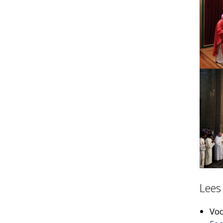
Lees 
Voo