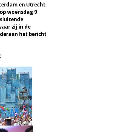
erdam en Utrecht.
 op woensdag 9
fsluitende
aar zij in de
nderaan het bericht
.