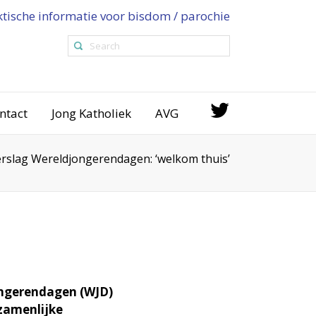
ktische informatie voor bisdom / parochie
ntact
Jong Katholiek
AVG
erslag Wereldjongerendagen: ‘welkom thuis’
ongerendagen (WJD)
zamenlijke