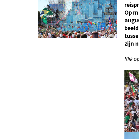
reis
Op ma
augus
beeld
tusse
zijn 
Klik o