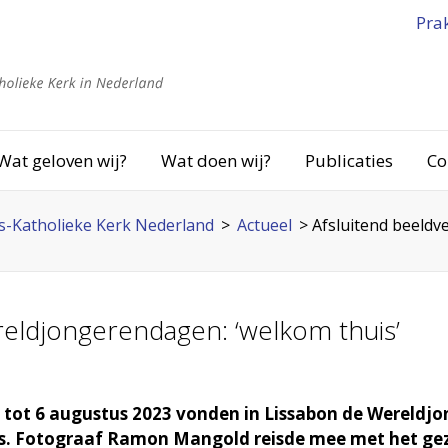
Pra
Wat geloven wij?
Wat doen wij?
Publicaties
Co
-Katholieke Kerk Nederland
>
Actueel
>
Afsluitend beeldv
reldjongerendagen: ‘welkom thuis’
 tot 6 augustus 2023 vonden in Lissabon de Wereldj
s. Fotograaf Ramon Mangold reisde mee met het ge