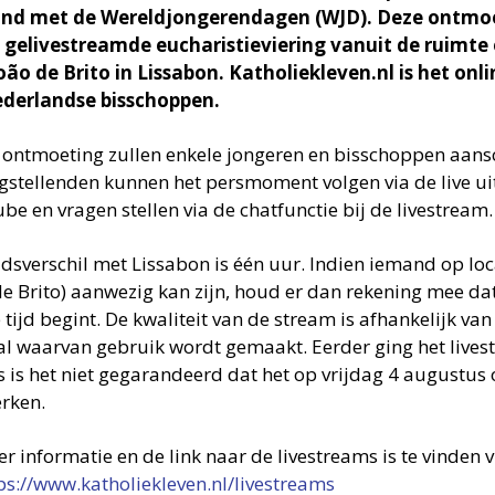
nd met de Wereldjongerendagen (WJD). Deze ontmoe
 gelivestreamde eucharistieviering vanuit de ruimte
oão de Brito in Lissabon. Katholiekleven.nl is het on
derlandse bisschoppen.
e ontmoeting zullen enkele jongeren en bisschoppen aans
gstellenden kunnen het persmoment volgen via de live u
e en vragen stellen via de chatfunctie bij de livestream.
jdsverschil met Lissabon is één uur. Indien iemand op loca
de Brito) aanwezig kan zijn, houd er dan rekening mee da
 tijd begint. De kwaliteit van de stream is afhankelijk va
al waarvan gebruik wordt gemaakt. Eerder ging het live
s is het niet gegarandeerd dat het op vrijdag 4 augustu
erken.
r informatie en de link naar de livestreams is te vinden v
ps://www.katholiekleven.nl/livestreams