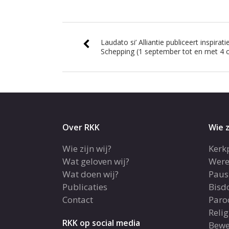
Laudato si’ Alliantie publiceert inspira
Schepping (1 september tot en met 4 
Over RKK
Wie z
Wie zijn wij?
Kerk
Wat geloven wij?
Were
Wat doen wij?
Paus
Publicaties
Bis
Contact
Paro
Reli
RKK op social media
Bewe