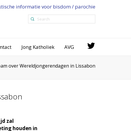
ktische informatie voor bisdom / parochie
ntact
Jong Katholiek
AVG
eam over Wereldjongerendagen in Lissabon
ssabon
jd zal
eting houden in