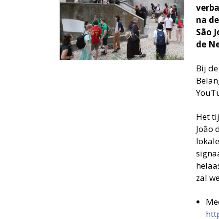
verba
na de
São J
de Ne
Bij d
Belan
YouTub
Het ti
João 
lokale
signa
helaa
zal w
Mee
htt