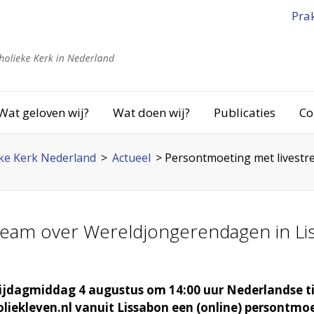
Pra
Wat geloven wij?
Wat doen wij?
Publicaties
Co
ke Kerk Nederland
>
Actueel
>
Persontmoeting met livestr
ream over Wereldjongerendagen in Li
ijdagmiddag 4 augustus om 14:00 uur Nederlandse ti
liekleven.nl vanuit Lissabon een (online) persontmo