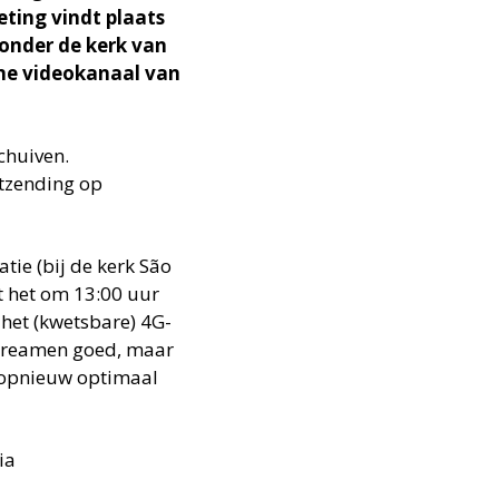
ting vindt plaats
 onder de kerk van
line videokanaal van
chuiven.
itzending op
tie (bij de kerk São
t het om 13:00 uur
n het (kwetsbare) 4G-
streamen goed, maar
s opnieuw optimaal
ia