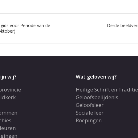
tiegids voor Periode van de
Derde beeldver
oktober)
ijn wij?
Wat geloven wij?
provincie
Heilige Schrift en Traditie
ldkerk
Geloofsbelijdenis
Geloofsleer
dommen
Sociale leer
chies
Roepingen
gieuzen
gingen