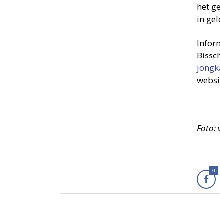
het g
in ge
Infor
Bissc
jongka
websi
Foto: 
0