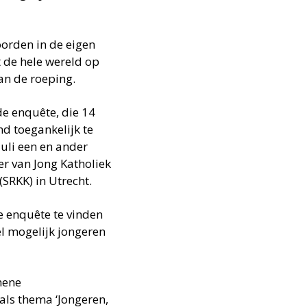
orden in de eigen
t de hele wereld op
an de roeping.
e enquête, die 14
nd toegankelijk te
juli een en ander
r van Jong Katholiek
SRKK) in Utrecht.
de enquête te vinden
l mogelijk jongeren
mene
ls thema ‘Jongeren,