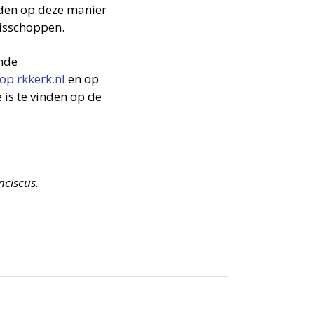
rden op deze manier
Bisschoppen.
nde
op rkkerk.nl
en op
 is te vinden op de
nciscus.