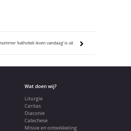
ummer ‘katholiek leven vandaag’ is uit
Wat doen wij?
Liturgie
Caritas
Diaconie
Catechese
Missie en ontwikkeling