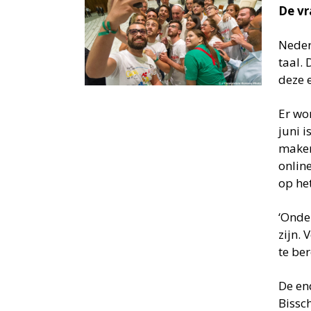
De vr
Neder
taal.
deze 
Er wo
juni i
maken.
onlin
op he
‘Onde
zijn.
te be
De en
Bissc