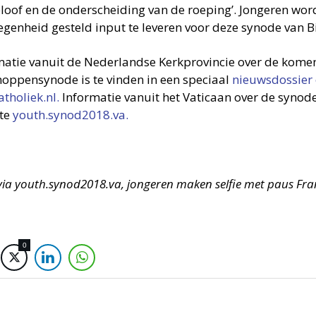
eloof en de onderscheiding van de roeping’. Jongeren wo
legenheid gesteld input te leveren voor deze synode van 
matie vanuit de Nederlandse Kerkprovincie over de kome
hoppensynode is te vinden in een speciaal
nieuwsdossier 
tholiek.nl.
Informatie vanuit het Vaticaan over de synode
te
youth.synod2018.va.
via youth.synod2018.va, jongeren maken selfie met paus Fra
0