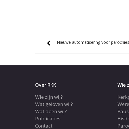
Nieuwe automatisering voor parochie
Over RKK
Wie z
Wie zijn wij?
Kerk
Wat geloven wij?
Were
Wat doen wij?
Paus
Publicaties
Bis
Contact
Paro