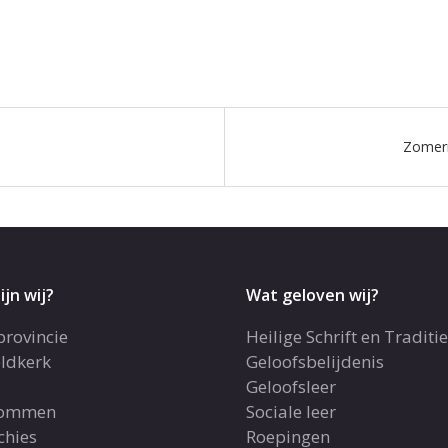
s
Zomern
ijn wij?
Wat geloven wij?
provincie
Heilige Schrift en Traditie
ldkerk
Geloofsbelijdenis
Geloofsleer
dommen
Sociale leer
chies
Roepingen