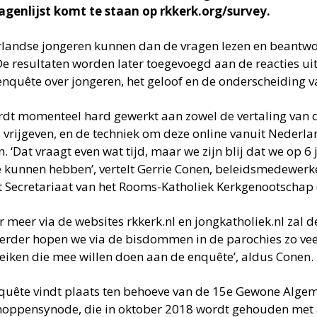
agenlijst komt te staan op rkkerk.org/survey.
landse jongeren kunnen dan de vragen lezen en beantwo
 De resultaten worden later toegevoegd aan de reacties ui
enquête over jongeren, het geloof en de onderscheiding v
rdt momenteel hard gewerkt aan zowel de vertaling van d
s vrijgeven, en de techniek om deze online vanuit Nederla
 ‘Dat vraagt even wat tijd, maar we zijn blij dat we op 6 
e kunnen hebben’, vertelt Gerrie Conen, beleidsmedewerke
t Secretariaat van het Rooms-Katholiek Kerkgenootschap (
r meer via de websites rkkerk.nl en jongkatholiek.nl zal 
 Verder hopen we via de bisdommen in de parochies zo vee
reiken die mee willen doen aan de enquête’, aldus Conen.
quête vindt plaats ten behoeve van de 15e Gewone Alge
hoppensynode, die in oktober 2018 wordt gehouden met a