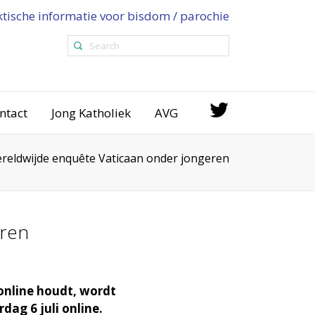
ktische informatie voor bisdom / parochie
ntact
Jong Katholiek
AVG
ereldwijde enquête Vaticaan onder jongeren
eren
online houdt, wordt
ag 6 juli online.