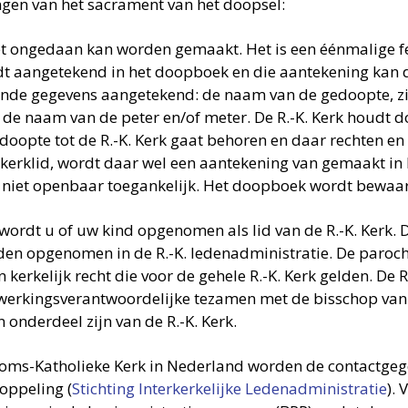
ngen van het sacrament van het doopsel:
et ongedaan kan worden gemaakt. Het is een éénmalige fe
wordt aangetekend in het doopboek en die aantekening kan d
nde gegevens aangetekend: de naam van de gedoopte, z
 de naam van de peter en/of meter. De R.-K. Kerk houdt 
oopte tot de R.-K. Kerk gaat behoren en daar rechten en
ls kerklid, wordt daar wel een aantekening van gemaakt 
s niet openbaar toegankelijk. Het doopboek wordt bewaa
wordt u of uw kind opgenomen als lid van de R.-K. Kerk. 
n opgenomen in de R.-K. ledenadministratie. De parochi
 kerkelijk recht die voor de gehele R.-K. Kerk gelden. De
erwerkingsverantwoordelijke tezamen met de bisschop va
 onderdeel zijn van de R.-K. Kerk.
ooms-Katholieke Kerk in Nederland worden de contactgeg
oppeling (
Stichting Interkerkelijke Ledenadministratie
).