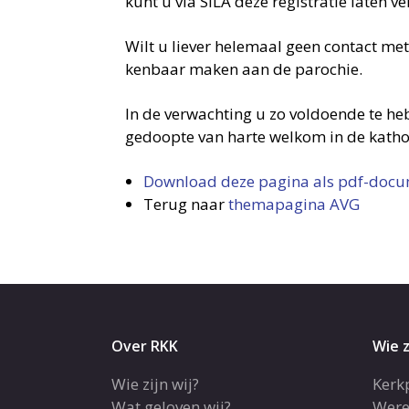
kunt u via SILA deze registratie laten v
Wilt u liever helemaal geen contact met
kenbaar maken aan de parochie.
In de verwachting u zo voldoende te he
gedoopte van harte welkom in de kath
Download deze pagina als pdf-doc
Terug naar
themapagina AVG
Over RKK
Wie z
Wie zijn wij?
Kerk
Wat geloven wij?
Were