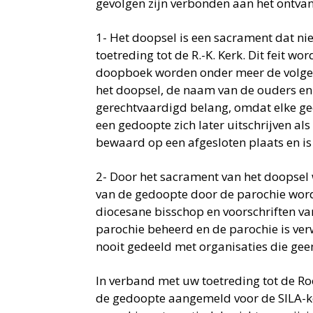
gevolgen zijn verbonden aan het ontva
1- Het doopsel is een sacrament dat ni
toetreding tot de R.-K. Kerk. Dit feit 
doopboek worden onder meer de volge
het doopsel, de naam van de ouders en
gerechtvaardigd belang, omdat elke ged
een gedoopte zich later uitschrijven a
bewaard op een afgesloten plaats en i
2- Door het sacrament van het doopsel 
van de gedoopte door de parochie worde
diocesane bisschop en voorschriften van
parochie beheerd en de parochie is v
nooit gedeeld met organisaties die geen
In verband met uw toetreding tot de R
de gedoopte aangemeld voor de SILA-k