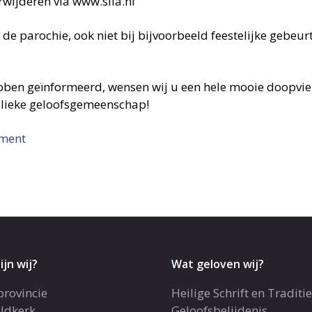
erwijderen via www.sila.nl
 de parochie, ook niet bij bijvoorbeeld feestelijke gebeur
bben geïnformeerd, wensen wij u een hele mooie doopvier
olieke geloofsgemeenschap!
ument
ijn wij?
Wat geloven wij?
provincie
Heilige Schrift en Traditie
ldkerk
Geloofsbelijdenis