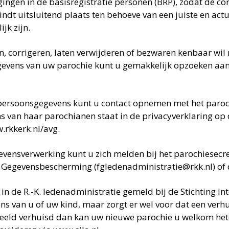
gingen in de basisregistratie personen (BRP), zodat de 
dt uitsluitend plaats ten behoeve van een juiste en actu
jk zijn.
en, corrigeren, laten verwijderen of bezwaren kenbaar w
egevens van uw parochie kunt u gemakkelijk opzoeken aa
 persoonsgegevens kunt u contact opnemen met het paroch
van haar parochianen staat in de privacyverklaring op 
.rkkerk.nl/avg.
gevensverwerking kunt u zich melden bij het parochiesecre
s Gegevensbescherming (fgledenadministratie@rkk.nl) of 
in de R.-K. ledenadministratie gemeld bij de Stichting In
s van u of uw kind, maar zorgt er wel voor dat een verhu
eld verhuisd dan kan uw nieuwe parochie u welkom hete