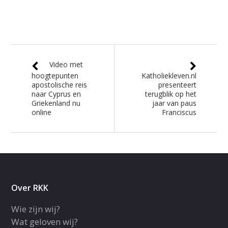
Video met
hoogtepunten
Katholiekleven.nl
apostolische reis
presenteert
naar Cyprus en
terugblik op het
Griekenland nu
jaar van paus
online
Franciscus
Over RKK
Wie zijn wij?
Wat geloven wij?