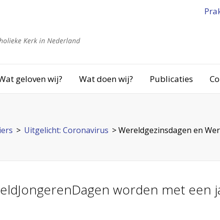
Pra
Wat geloven wij?
Wat doen wij?
Publicaties
Co
iers
>
Uitgelicht: Coronavirus
>
Wereldgezinsdagen en Wer
eldJongerenDagen worden met een jaa