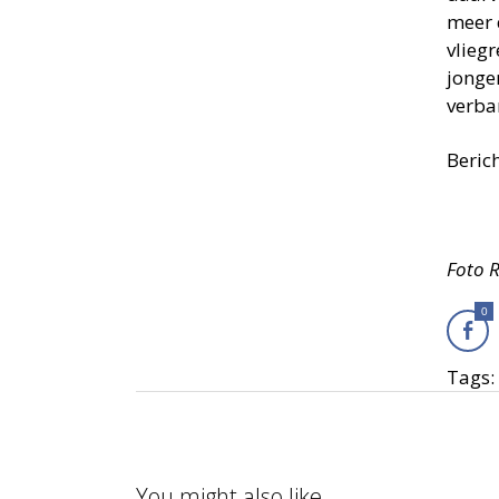
meer 
vlieg
jonger
verba
Beric
Foto 
0
Tags:
You might also like