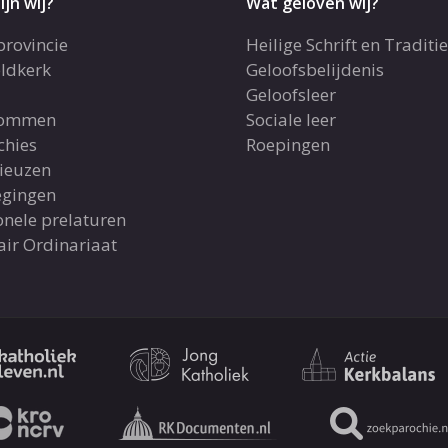
ijn wij?
Wat geloven wij?
provincie
Heilige Schrift en Traditie
ldkerk
Geloofsbelijdenis
Geloofsleer
dommen
Sociale leer
chies
Roepingen
gieuzen
gingen
onele prelaturen
air Ordinariaat