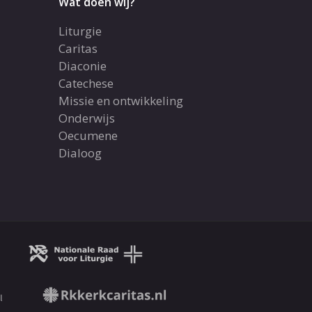
Wat doen wij?
Liturgie
Caritas
Diaconie
Catechese
Missie en ontwikkeling
Onderwijs
Oecumene
Dialoog