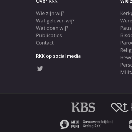
Over RKK
Wie z
Wie zijn wij?
Kerk
Wat geloven wij?
Were
Wat doen wij?
Paus
Publicaties
Bis
Contact
Paro
Reli
RKK op social media
Bewe
Pers
Milit