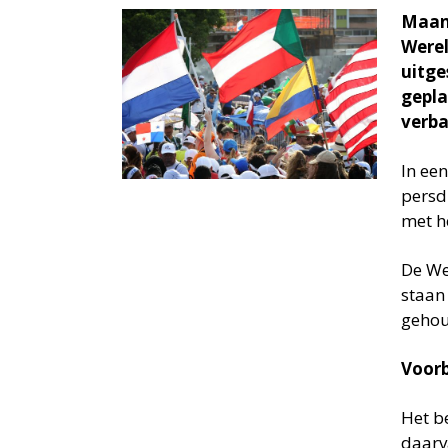
Maand
Werel
uitge
gepla
verba
In ee
persdi
met he
De We
staan
gehou
Voorb
Het b
daarv