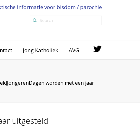
ktische informatie voor bisdom / parochie
ntact
Jong Katholiek
AVG
eldJongerenDagen worden met een jaar
r uitgesteld