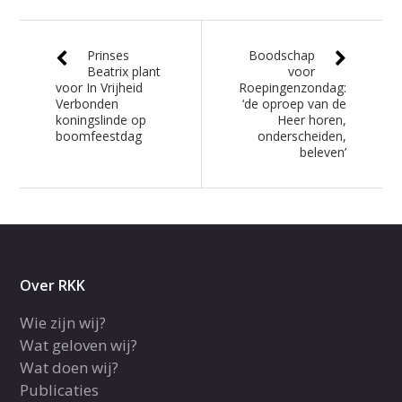
Prinses
Boodschap
Beatrix plant
voor
voor In Vrijheid
Roepingenzondag:
Verbonden
‘de oproep van de
koningslinde op
Heer horen,
boomfeestdag
onderscheiden,
beleven’
Over RKK
Wie zijn wij?
Wat geloven wij?
Wat doen wij?
Publicaties