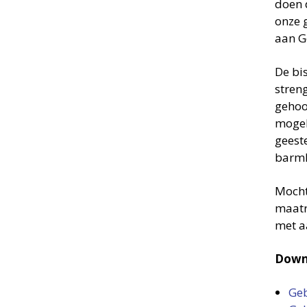
doen 
onze 
aan G
De bi
stren
gehoo
mogel
geest
barmh
Mocht
maatr
met a
Downl
Geb