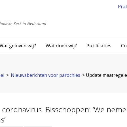
Pra
Wat geloven wij?
Wat doen wij?
Publicaties
Co
el
>
Nieuwsberichten voor parochies
>
Update maatregelen
 coronavirus. Bisschoppen: ‘We nem
s’