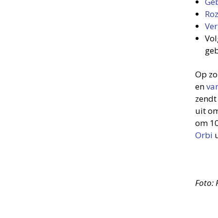
Geb
Roz
Ver
Vol
geb
Op zo
en
va
zendt
uit o
om 10
Orbi
u
Foto: