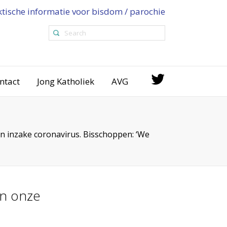
ktische informatie voor bisdom / parochie
ntact
Jong Katholiek
AVG
 inzake coronavirus. Bisschoppen: ‘We
en onze