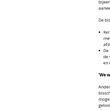
bijee
aanwe
De bi
Ker
met
afs
De 
de 
en 
‘We w
Ander
bissch
mogel
gelovi