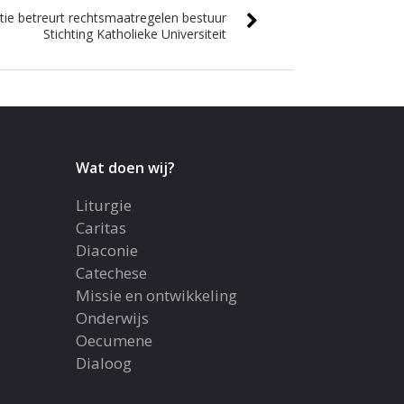
ie betreurt rechtsmaatregelen bestuur
Stichting Katholieke Universiteit
Wat doen wij?
Liturgie
Caritas
Diaconie
Catechese
Missie en ontwikkeling
Onderwijs
Oecumene
Dialoog