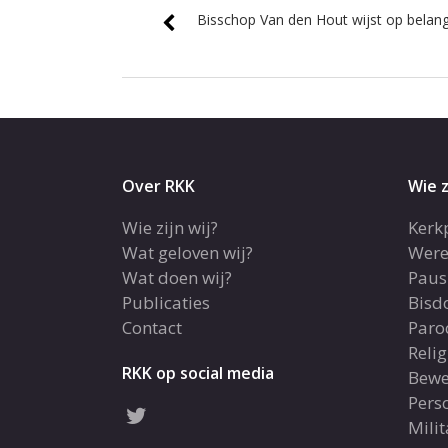
Bisschop Van den Hout wijst op belang 
Over RKK
Wie z
Wie zijn wij?
Kerk
Wat geloven wij?
Were
Wat doen wij?
Paus
Publicaties
Bis
Contact
Paro
Reli
RKK op social media
Bewe
Pers
Milit