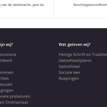
van de Vastenactie, juist nu
Bisschoppenconferent
ijn wij?
Wat geloven wij?
provincie
Heilige Schrift en Traditie
ldkerk
Geloofsbelijdenis
Geloofsleer
dommen
Sociale leer
chies
Roepingen
gieuzen
gingen
onele prelaturen
air Ordinariaat