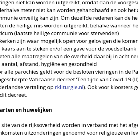
ringen niet kan worden uitgereikt, omdat dan de voorges
erhalve meter niet kan worden gehandhaafd en ook het 
munie onveilig kan zijn. Om dezelfde redenen kan de he
ten de heilige mis worden uitgereikt, behalve wanneer h
ticum (laatste heilige communie voor stervenden)
kerken zijn waar mogelijk open voor gelovigen die kome
 kaars aan te steken en/of een gave voor de voedselbank 
ten alle maatregelen van de overheid daarbij in acht n
 aantal, afstand, hygiëne en gezondheid
r alle parochies geldt voor de besloten vieringen in de Pa
gescherpte Vaticaanse decreet ‘Ten tijde van Covid-19 (II)’
erlandse vertaling op
rkliturgie.nl
). Ook voor kloosters g
 dit decreet.
arten en huwelijken
 site van de rijksoverheid worden in verband met het afg
komsten uitzonderingen genoemd voor religieuze en le