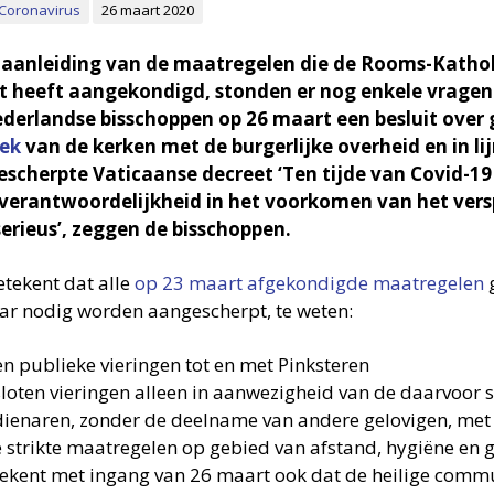
: Coronavirus
26 maart 2020
aanleiding van de maatregelen die de Rooms-Kathol
 heeft aangekondigd, stonden er nog enkele vragen
derlandse bisschoppen op 26 maart een besluit over
rek
van de kerken met de burgerlijke overheid en in li
scherpte Vaticaanse decreet ‘Ten tijde van Covid-19 
verantwoordelijkheid in het voorkomen van het vers
serieus’, zeggen de bisschoppen.
etekent dat alle
op 23 maart afgekondigde maatregelen
g
ar nodig worden aangescherpt, te weten:
n publieke vieringen tot en met Pinksteren
loten vieringen alleen in aanwezigheid van de daarvoor s
ienaren, zonder de deelname van andere gelovigen, met
e strikte maatregelen op gebied van afstand, hygiëne en 
ekent met ingang van 26 maart ook dat de heilige commu