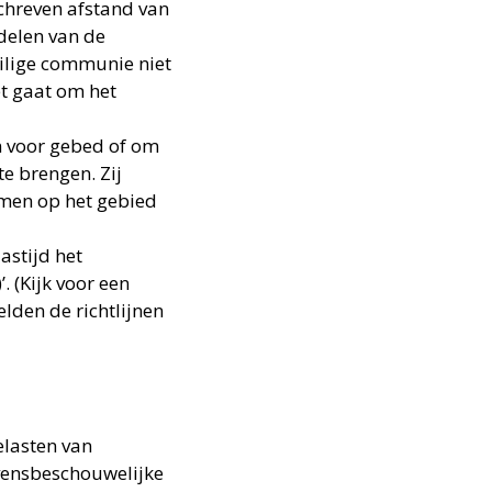
chreven afstand van
delen van de
ilige communie niet
et gaat om het
n voor gebed of om
te brengen. Zij
emen op het gebied
astijd het
. (Kijk voor een
elden de richtlijnen
elasten van
vensbeschouwelijke