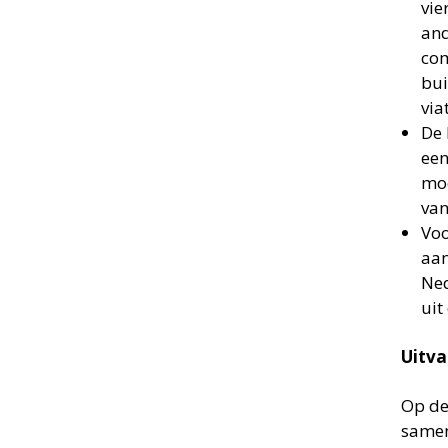
vie
and
com
bui
via
De 
een
moe
van
Voo
aan
Ned
uit
Uitva
Op de
samen