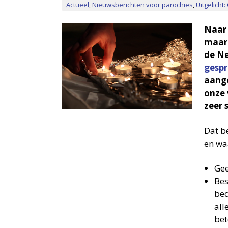
Actueel
,
Nieuwsberichten voor parochies
,
Uitgelicht
Naar 
maart
de Ne
gesp
aange
onze 
zeer 
Dat b
en wa
Gee
Bes
bed
all
bet