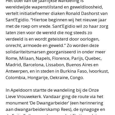
Het doel van de jaarlijkse wandeling is
wereldwijde wapenstilstand en geweldloosheid,
vertelt initiatiefnemer diaken Ronald Dashorst van
Sant’Egidio. “Hiertoe beginnen wij het nieuwe jaar
met de roep om vrede. Sant’Egidio wil zo haar zorg
laten zien voor de wereld die nog steeds zo
verdeeld is en wordt geteisterd door oorlogen,
onrecht, armoede en geweld.” Zo worden deze
solidariteitsmarsen georganiseerd in onder meer
Rome, Milaan, Napels, Florence, Parijs, Quebec,
Madrid, Barcelona, Lissabon, Buenos Aires en
Antwerpen, en in steden in Burkina Faso, Ivoorkust,
Colombia, Hongarije, Oekraïne, Congo.
In Apeldoorn startte de wandeling bij de Onze
Lieve Vrouwekerk. Vandaar ging de route via het
monument ‘De Dwangarbeider’ (een herinnering
aan dwangarbeiderskamp Rees), de synagoge en