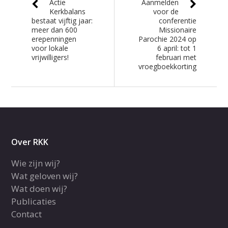
Actie
Aanmelden
Kerkbalans
voor de
bestaat vijftig jaar:
conferentie
meer dan 600
Missionaire
erepenningen
Parochie 2024 op
voor lokale
6 april: tot 1
vrijwilligers!
februari met
vroegboekkorting
Over RKK
Wie zijn wij?
Wat geloven wij?
Wat doen wij?
Publicaties
Contact