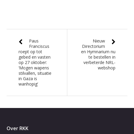
Paus
Nieuw
Franciscus
Directorium
roept op tot
en Hymnarium nu
gebed en vasten
te bestellen in
op 27 oktober:
verbeterde NRL-
‘Mogen wapens
webshop
stilvallen, situatie
in Gaza is
wanhopig’
Over RKK