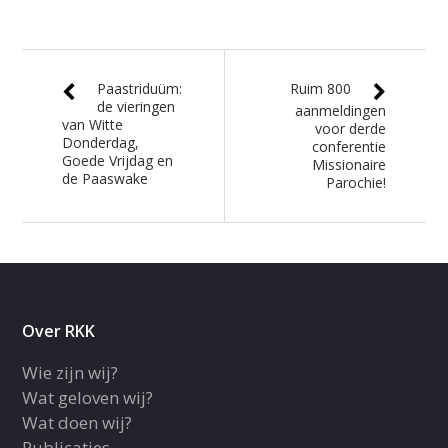
Paastriduüm:
Ruim 800
de vieringen
aanmeldingen
van Witte
voor derde
Donderdag,
conferentie
Goede Vrijdag en
Missionaire
de Paaswake
Parochie!
Over RKK
Wie zijn wij?
Wat geloven wij?
Wat doen wij?
Publicaties