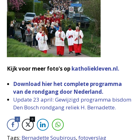
Kijk voor meer foto’s op
katholiekleven.nl.
Download hier het complete programma
van de rondgang door Nederland.
Update 23 april: Gewijzigd programma bisdom
Den Bosch rondgang reliek H. Bernadette.
0
0
Tags:
Bernadette Soubirous
,
fotoverslag