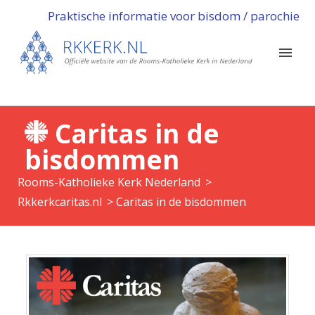
Praktische informatie voor bisdom / parochie
Caritas in de
bisdommen
Rooms-Katholieke Kerk Nederland
>
Rkkerkcaritas.nl
>
Caritas in de bisdommen